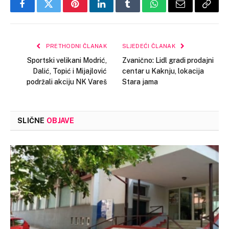
Facebook
Twitter
Pinterest
LinkedIn
Tumblr
WhatsApp
Email
Copy
Link
PRETHODNI ČLANAK
SLJEDEĆI ČLANAK
Sportski velikani Modrić,
Zvanično: Lidl gradi prodajni
Dalić, Topić i Mijajlović
centar u Kaknju, lokacija
podržali akciju NK Vareš
Stara jama
SLIČNE
OBJAVE