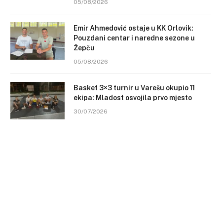
05/08/2026
Emir Ahmedović ostaje u KK Orlovik:
Pouzdani centar i naredne sezone u
Žepču
05/08/2026
Basket 3×3 turnir u Varešu okupio 11
ekipa: Mladost osvojila prvo mjesto
30/07/2026