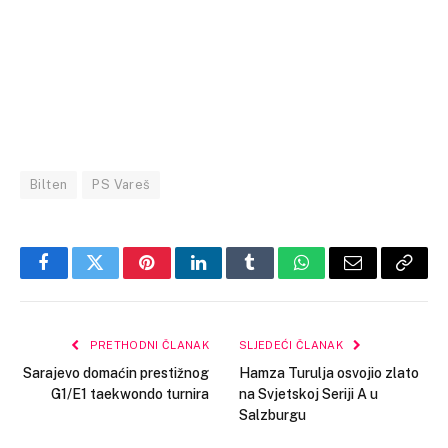
Bilten
PS Vareš
Facebook
Twitter
Pinterest
LinkedIn
Tumblr
WhatsApp
Email
Copy
Link
PRETHODNI ČLANAK
SLJEDEĆI ČLANAK
Sarajevo domaćin prestižnog
Hamza Turulja osvojio zlato
G1/E1 taekwondo turnira
na Svjetskoj Seriji A u
Salzburgu