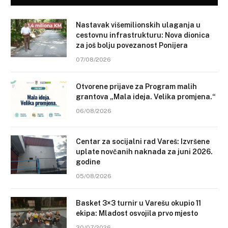
Nastavak višemilionskih ulaganja u
cestovnu infrastrukturu: Nova dionica
za još bolju povezanost Ponijera
07/08/2026
Otvorene prijave za Program malih
grantova „Mala ideja. Velika promjena.“
06/08/2026
Centar za socijalni rad Vareš: Izvršene
uplate novčanih naknada za juni 2026.
godine
05/08/2026
Basket 3×3 turnir u Varešu okupio 11
ekipa: Mladost osvojila prvo mjesto
30/07/2026