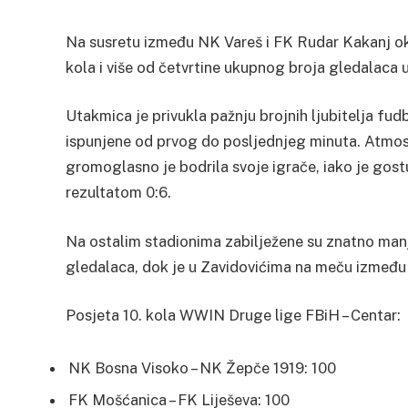
Na susretu između NK Vareš i FK Rudar Kakanj ok
kola i više od četvrtine ukupnog broja gledalaca 
Utakmica je privukla pažnju brojnih ljubitelja fudba
ispunjene od prvog do posljednjeg minuta. Atmosf
gromoglasno je bodrila svoje igrače, iako je gostu
rezultatom 0:6.
Na ostalim stadionima zabilježene su znatno manj
gledalaca, dok je u Zavidovićima na meču između K
Posjeta 10. kola WWIN Druge lige FBiH – Centar:
NK Bosna Visoko – NK Žepče 1919: 100
FK Mošćanica – FK Liješeva: 100