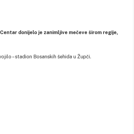
entar donijelo je zanimljive mečeve širom regije,
ojilo – stadion Bosanskih šehida u Župči.