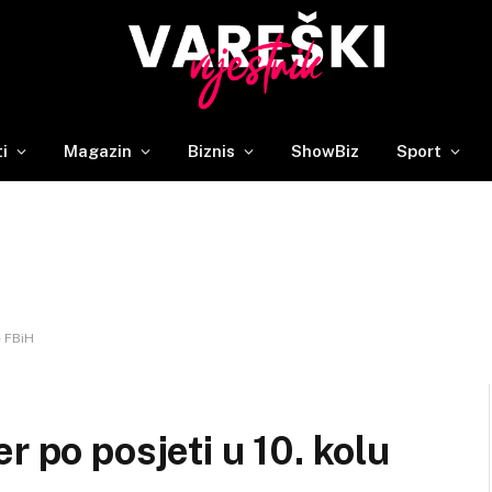
ti
Magazin
Biznis
ShowBiz
Sport
e FBiH
r po posjeti u 10. kolu