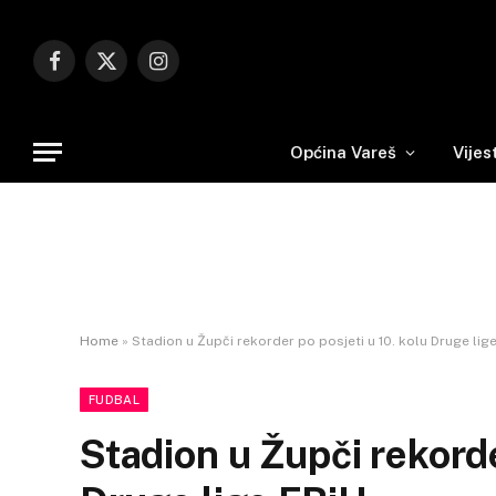
Facebook
X
Instagram
(Twitter)
Općina Vareš
Vijes
Home
»
Stadion u Župči rekorder po posjeti u 10. kolu Druge lig
FUDBAL
Stadion u Župči rekorde