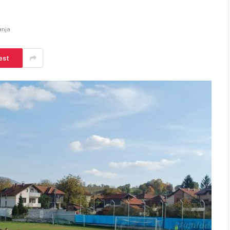
anja
est