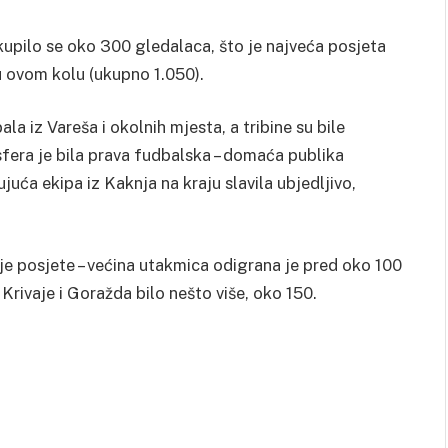
upilo se oko 300 gledalaca, što je najveća posjeta
u ovom kolu (ukupno 1.050).
la iz Vareša i okolnih mjesta, a tribine su bile
era je bila prava fudbalska – domaća publika
juća ekipa iz Kaknja na kraju slavila ubjedljivo,
e posjete – većina utakmica odigrana je pred oko 100
rivaje i Goražda bilo nešto više, oko 150.