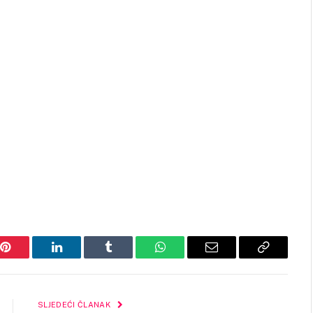
Pinterest
LinkedIn
Tumblr
WhatsApp
Email
Copy
Link
SLJEDEĆI ČLANAK