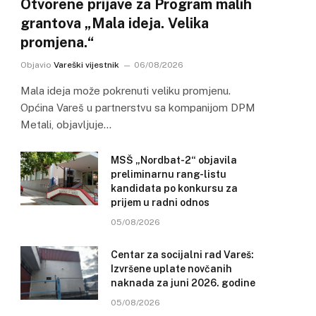
Otvorene prijave za Program malih
grantova „Mala ideja. Velika
promjena.“
Objavio
Vareški vijestnik
06/08/2026
Mala ideja može pokrenuti veliku promjenu.
Općina Vareš u partnerstvu sa kompanijom DPM
Metali, objavljuje…
MSŠ „Nordbat-2“ objavila
preliminarnu rang-listu
kandidata po konkursu za
prijem u radni odnos
05/08/2026
Centar za socijalni rad Vareš:
Izvršene uplate novčanih
naknada za juni 2026. godine
05/08/2026