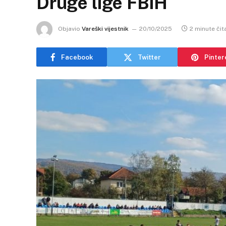
Druge lige FBiH
Objavio
Vareški vijestnik
20/10/2025
2 minute čit
Facebook
Twitter
Pinter