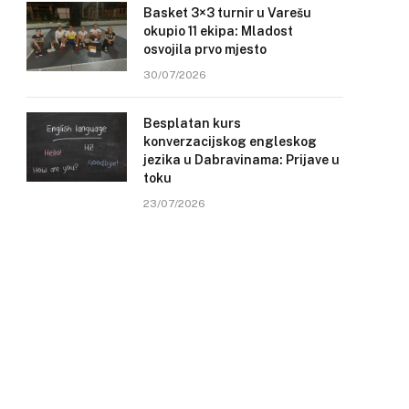
Basket 3×3 turnir u Varešu
okupio 11 ekipa: Mladost
osvojila prvo mjesto
30/07/2026
Besplatan kurs
konverzacijskog engleskog
jezika u Dabravinama: Prijave u
toku
23/07/2026