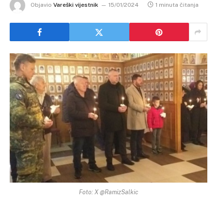
Objavio
Vareški vijestnik
15/01/2024
1 minuta čitanja
Foto: X @RamizSalkic