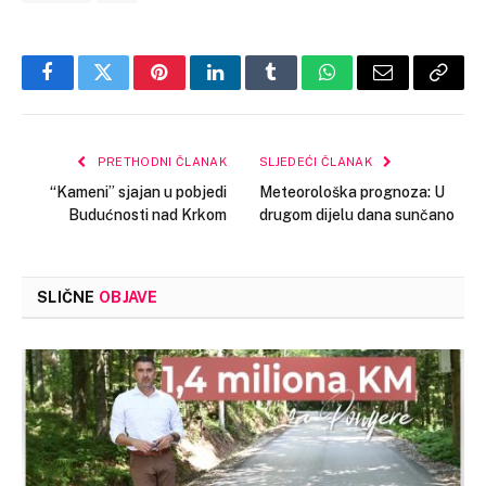
Facebook
Twitter
Pinterest
LinkedIn
Tumblr
WhatsApp
Email
Copy
Link
PRETHODNI ČLANAK
SLJEDEĆI ČLANAK
“Kameni” sjajan u pobjedi
Meteorološka prognoza: U
Budućnosti nad Krkom
drugom dijelu dana sunčano
SLIČNE
OBJAVE