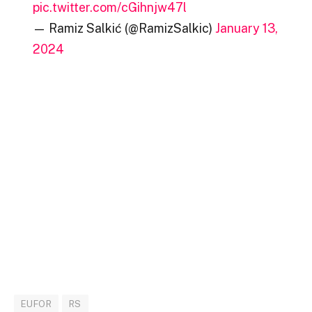
pic.twitter.com/cGihnjw47l
— Ramiz Salkić (@RamizSalkic)
January 13,
2024
EUFOR
RS