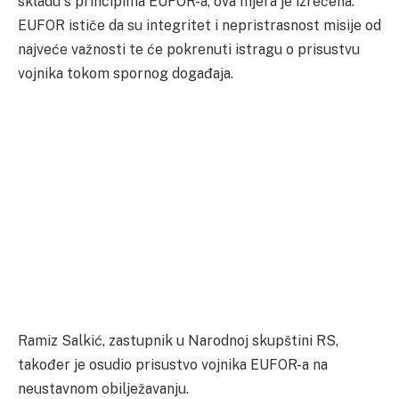
skladu s principima EUFOR-a, ova mjera je izrečena.
EUFOR ističe da su integritet i nepristrasnost misije od
najveće važnosti te će pokrenuti istragu o prisustvu
vojnika tokom spornog događaja.
Ramiz Salkić, zastupnik u Narodnoj skupštini RS,
također je osudio prisustvo vojnika EUFOR-a na
neustavnom obilježavanju.