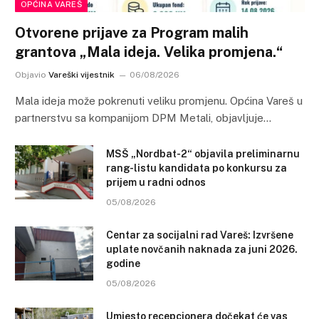
OPĆINA VAREŠ
Otvorene prijave za Program malih
grantova „Mala ideja. Velika promjena.“
Objavio
Vareški vijestnik
06/08/2026
Mala ideja može pokrenuti veliku promjenu. Općina Vareš u
partnerstvu sa kompanijom DPM Metali, objavljuje…
MSŠ „Nordbat-2“ objavila preliminarnu
rang-listu kandidata po konkursu za
prijem u radni odnos
05/08/2026
Centar za socijalni rad Vareš: Izvršene
uplate novčanih naknada za juni 2026.
godine
05/08/2026
Umjesto recepcionera dočekat će vas