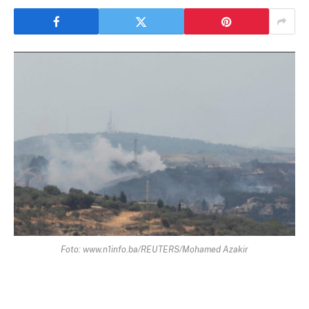
Foto: www.n1info.ba/REUTERS/Mohamed Azakir