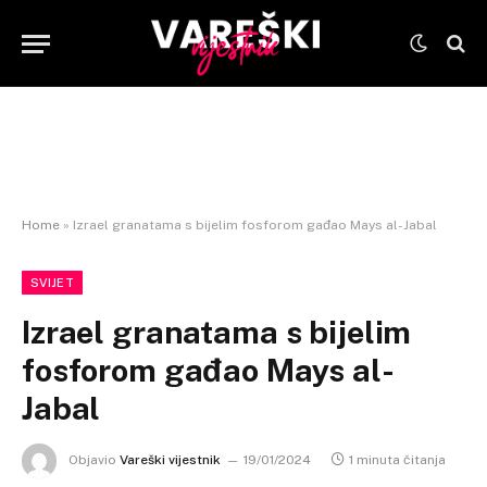
Home
»
Izrael granatama s bijelim fosforom gađao Mays al-Jabal
SVIJET
Izrael granatama s bijelim
fosforom gađao Mays al-
Jabal
Objavio
Vareški vijestnik
19/01/2024
1 minuta čitanja