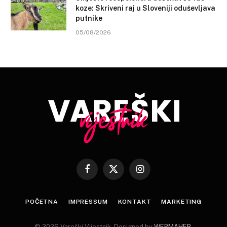
koze: Skriveni raj u Sloveniji oduševljava
putnike
05/08/2026
Facebook
X
Instagram
(Twitter)
POČETNA
IMPRESSUM
KONTAKT
MARKETING
© 2026 Vareški Vijestnik. Designed by
WEBMAHER
.