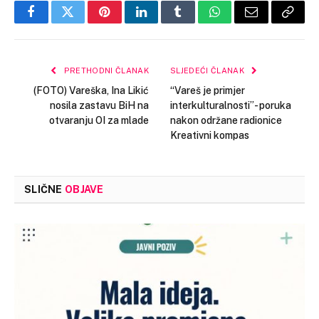
Facebook
Twitter
Pinterest
LinkedIn
Tumblr
WhatsApp
Email
Copy
Link
PRETHODNI ČLANAK
SLJEDEĆI ČLANAK
(FOTO) Vareška, Ina Likić
“Vareš je primjer
nosila zastavu BiH na
interkulturalnosti”- poruka
otvaranju OI za mlade
nakon održane radionice
Kreativni kompas
SLIČNE
OBJAVE