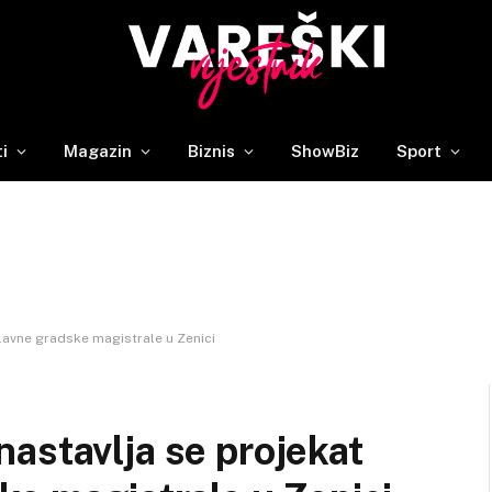
ti
Magazin
Biznis
ShowBiz
Sport
lavne gradske magistrale u Zenici
astavlja se projekat