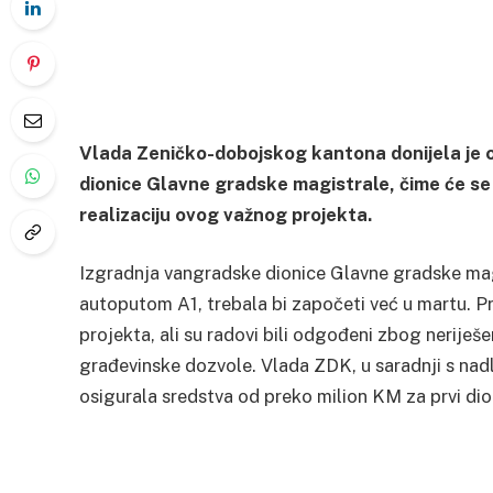
Vlada Zeničko-dobojskog kantona donijela je 
dionice Glavne gradske magistrale, čime će se
realizaciju ovog važnog projekta.
Izgradnja vangradske dionice Glavne gradske magi
autoputom A1, trebala bi započeti već u martu. Pr
projekta, ali su radovi bili odgođeni zbog neriješ
građevinske dozvole. Vlada ZDK, u saradnji s nadl
osigurala sredstva od preko milion KM za prvi dio