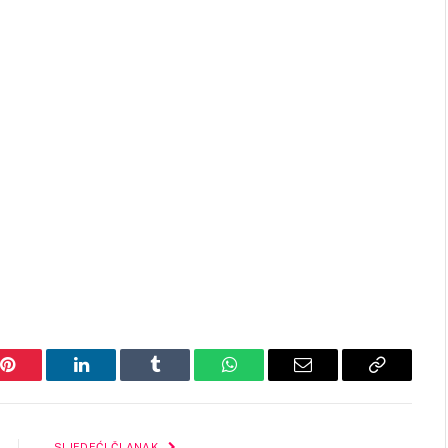
Pinterest
LinkedIn
Tumblr
WhatsApp
Email
Copy
Link
SLJEDEĆI ČLANAK