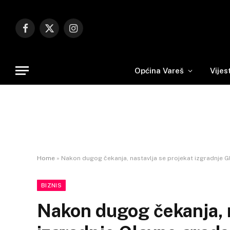
Facebook
X
Instagram
(Twitter)
Općina Vareš
Vijes
Home
»
Nakon dugog čekanja, nastavlja se projekat izgradnje G
BIZNIS
Nakon dugog čekanja, n