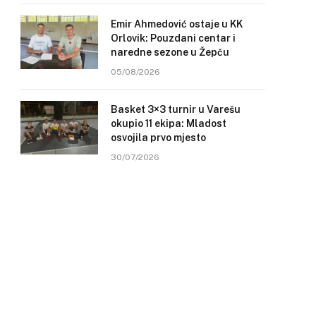
Emir Ahmedović ostaje u KK
Orlovik: Pouzdani centar i
naredne sezone u Žepču
05/08/2026
Basket 3×3 turnir u Varešu
okupio 11 ekipa: Mladost
osvojila prvo mjesto
30/07/2026