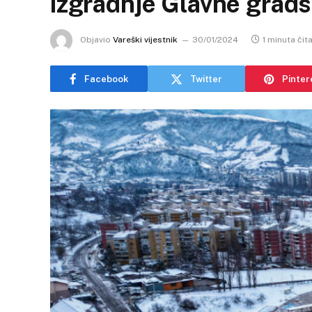
izgradnje Glavne grads
Objavio
Vareški vijestnik
30/01/2024
1 minuta čit
Facebook
Twitter
Pinter