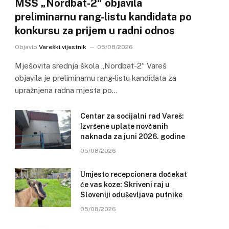
MSŠ „Nordbat-2“ objavila
preliminarnu rang-listu kandidata po
konkursu za prijem u radni odnos
Objavio
Vareški vijestnik
05/08/2026
Mješovita srednja škola „Nordbat-2“ Vareš
objavila je preliminarnu rang-listu kandidata za
upražnjena radna mjesta po…
Centar za socijalni rad Vareš:
Izvršene uplate novčanih
naknada za juni 2026. godine
05/08/2026
Umjesto recepcionera dočekat
će vas koze: Skriveni raj u
Sloveniji oduševljava putnike
05/08/2026