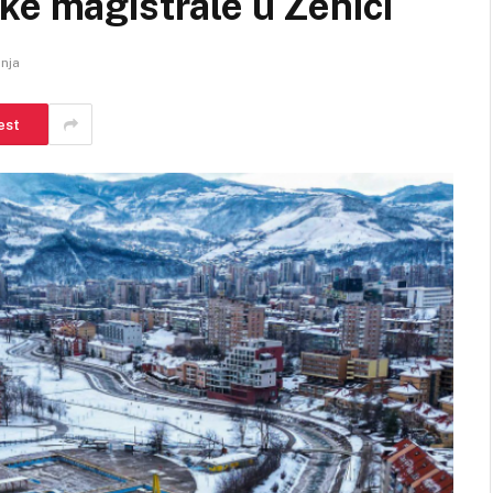
ke magistrale u Zenici
anja
est