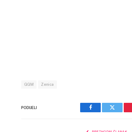
GGM
Zenica
PODIJELI
Facebook
Twitter
PRETHODNI ČLANAK