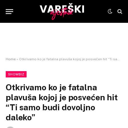
Home
»
Otkrivamo ko je fatalna plavuša kojoj je posvećen hit “Ti samo budi dovoljno daleko”
SHOWBIZ
Otkrivamo ko je fatalna
plavuša kojoj je posvećen hit
“Ti samo budi dovoljno
daleko”