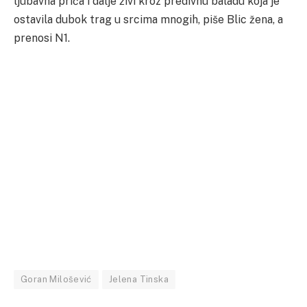
ljubavna priča i dalje živi kroz predivnu baladu koja je
ostavila dubok trag u srcima mnogih, piše Blic žena, a
prenosi N1.
Goran Milošević
Jelena Tinska