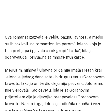
Ova romansa izazvala je veliku pažnju javnosti, a mediji
su ih nazivali “najromantičnijim parom”. Jelena, koja je
bila prelijepa i pjevala u rok grupi “Lutka”, bila je
očaravajuća i privlačna za mnoge muškarce.
Međutim, njihova ljubavna priča nije imala sretan kraj.
Jelena je jednog dana zatekla drugu ženu u Goranovom
krevetu. Iako je on tvrdio da ju nije prevario, Jelena mu
nije vjerovala. Kao osvetu, bila je sa Goranovim
prijateljem čija je djevojka prespavala u Goranovom
krevetu. Nakon toga, Jelena je odlučila okončati vezu i
otišla je u Novi Sad sa svojom drugaricom.