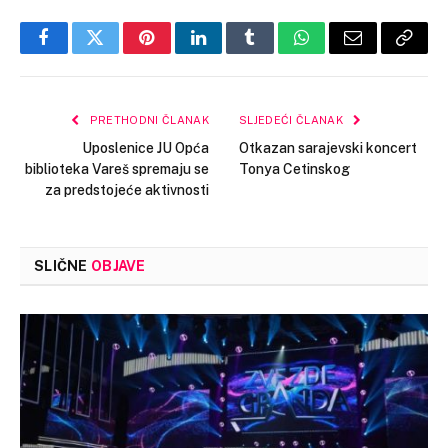
Facebook
Twitter
Pinterest
LinkedIn
Tumblr
WhatsApp
Email
Copy
Link
PRETHODNI ČLANAK
SLJEDEĆI ČLANAK
Uposlenice JU Opća
Otkazan sarajevski koncert
biblioteka Vareš spremaju se
Tonya Cetinskog
za predstojeće aktivnosti
SLIČNE
OBJAVE