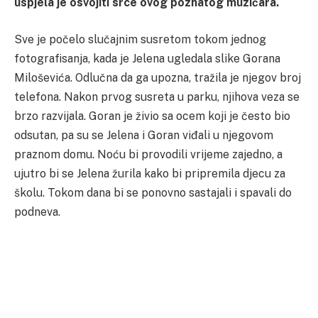
uspjela je osvojiti srce ovog poznatog muzičara.
Sve je počelo slučajnim susretom tokom jednog
fotografisanja, kada je Jelena ugledala slike Gorana
Miloševića. Odlučna da ga upozna, tražila je njegov broj
telefona. Nakon prvog susreta u parku, njihova veza se
brzo razvijala. Goran je živio sa ocem koji je često bio
odsutan, pa su se Jelena i Goran viđali u njegovom
praznom domu. Noću bi provodili vrijeme zajedno, a
ujutro bi se Jelena žurila kako bi pripremila djecu za
školu. Tokom dana bi se ponovno sastajali i spavali do
podneva.