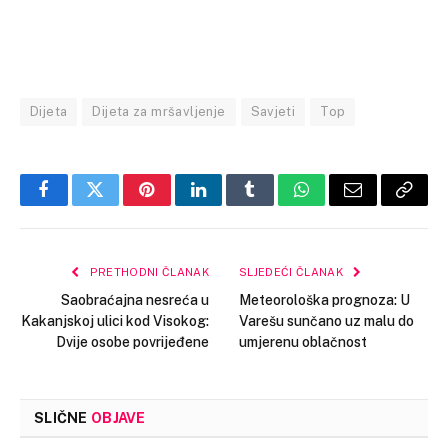
Dijeta
Dijeta za mršavljenje
Savjeti
Top
Facebook
Twitter
Pinterest
LinkedIn
Tumblr
WhatsApp
Email
Copy
Link
PRETHODNI ČLANAK
SLJEDEĆI ČLANAK
Saobraćajna nesreća u
Meteorološka prognoza: U
Kakanjskoj ulici kod Visokog:
Varešu sunčano uz malu do
Dvije osobe povrijeđene
umjerenu oblačnost
SLIČNE
OBJAVE