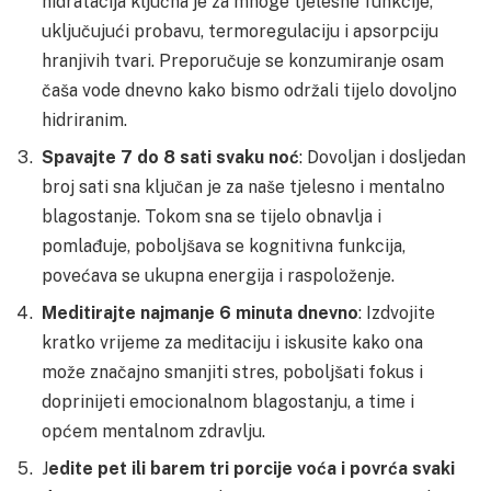
hidratacija ključna je za mnoge tjelesne funkcije,
uključujući probavu, termoregulaciju i apsorpciju
hranjivih tvari. Preporučuje se konzumiranje osam
čaša vode dnevno kako bismo održali tijelo dovoljno
hidriranim.
Spavajte 7 do 8 sati svaku noć
: Dovoljan i dosljedan
broj sati sna ključan je za naše tjelesno i mentalno
blagostanje. Tokom sna se tijelo obnavlja i
pomlađuje, poboljšava se kognitivna funkcija,
povećava se ukupna energija i raspoloženje.
Meditirajte najmanje 6 minuta dnevno
: Izdvojite
kratko vrijeme za meditaciju i iskusite kako ona
može značajno smanjiti stres, poboljšati fokus i
doprinijeti emocionalnom blagostanju, a time i
općem mentalnom zdravlju.
J
edite pet ili barem tri porcije voća i povrća svaki