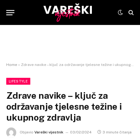
Home
»
Zdrave navike – ključ za održavanje tjelesne težine i ukupnog zdravlja
LIFESTYLE
Zdrave navike – ključ za
održavanje tjelesne težine i
ukupnog zdravlja
Objavio
Vareški vijestnik
03/02/2024
3 minute čitanja