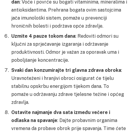
dan
: Voće i povrće su bogati vitaminima, mineralima i
antioksidantima. Prehrana bogata ovim sastojcima
jača imunološki sistem, pomaže u prevenciji
hroničnih bolesti i podržava opće zdravlje.
Uzmite 4 pauze tokom dana
: Redoviti odmori su
ključni za sprječavanje izgaranja i održavanje
produktivnosti. Odmor je važan za oporavak uma i
poboljšanje koncentracije.
Svaki dan konzumirajte tri glavna zdrava obroka
:
Uravnoteženi i hranjivi obroci osigurat će tijelu
stabilnu opskrbu energijom tijekom dana. To
pomaže u održavanju zdrave tjelesne težine i općeg
zdravlja.
Ostavite najmanje dva sata između večere i
odlaska na spavanje
: Dajte probavnim organima
vremena da probave obrok prije spavanja. Time ćete