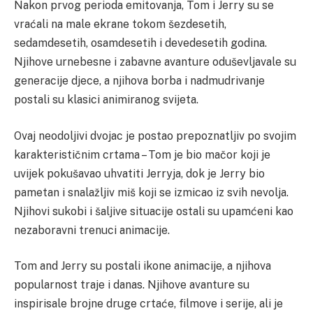
Nakon prvog perioda emitovanja, Tom i Jerry su se
vraćali na male ekrane tokom šezdesetih,
sedamdesetih, osamdesetih i devedesetih godina.
Njihove urnebesne i zabavne avanture oduševljavale su
generacije djece, a njihova borba i nadmudrivanje
postali su klasici animiranog svijeta.
Ovaj neodoljivi dvojac je postao prepoznatljiv po svojim
karakterističnim crtama – Tom je bio mačor koji je
uvijek pokušavao uhvatiti Jerryja, dok je Jerry bio
pametan i snalažljiv miš koji se izmicao iz svih nevolja.
Njihovi sukobi i šaljive situacije ostali su upamćeni kao
nezaboravni trenuci animacije.
Tom and Jerry su postali ikone animacije, a njihova
popularnost traje i danas. Njihove avanture su
inspirisale brojne druge crtaće, filmove i serije, ali je