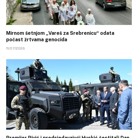
Mirnom šetnjom „Vareš za Srebrenicu“ odata
počast žrtvama genocida
11/07/2026
Premijer Pivić i predsjedavajući Huskić čestitali Dan