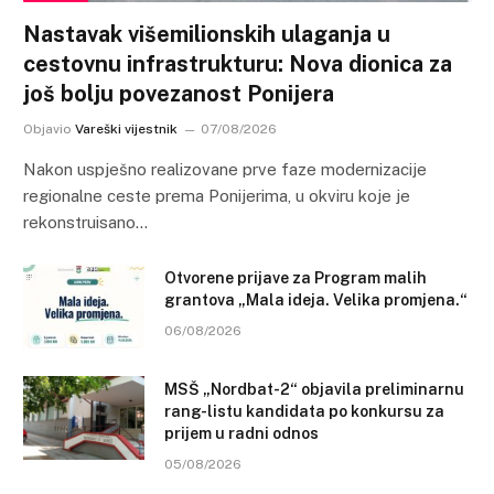
Nastavak višemilionskih ulaganja u
cestovnu infrastrukturu: Nova dionica za
još bolju povezanost Ponijera
Objavio
Vareški vijestnik
07/08/2026
Nakon uspješno realizovane prve faze modernizacije
regionalne ceste prema Ponijerima, u okviru koje je
rekonstruisano…
Otvorene prijave za Program malih
grantova „Mala ideja. Velika promjena.“
06/08/2026
MSŠ „Nordbat-2“ objavila preliminarnu
rang-listu kandidata po konkursu za
prijem u radni odnos
05/08/2026