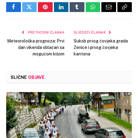
Facebook
Twitter
Pinterest
LinkedIn
Tumblr
WhatsApp
Email
Copy
Link
PRETHODNI ČLANAK
SLJEDEĆI ČLANAK
Meteorološka prognoza: Prvi
Sukob prvog čovjeka grada
dan vikenda oblačan sa
Zenice i prvog čovjeka
mogućom kišom
kantona
SLIČNE
OBJAVE