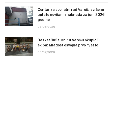
Centar za socijalni rad Vareš: Izvršene
uplate novčanih naknada za juni 2026.
godine
05/08/2026
Basket 3×3 turnir u Varešu okupio 11
ekipa: Mladost osvojila prvo mjesto
30/07/2026