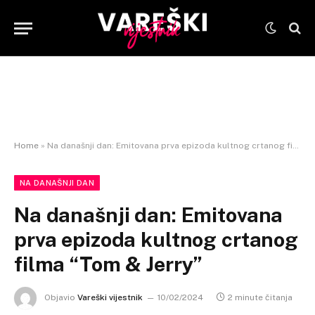
Home
»
Na današnji dan: Emitovana prva epizoda kultnog crtanog filma “Tom & Jerry”
NA DANAŠNJI DAN
Na današnji dan: Emitovana
prva epizoda kultnog crtanog
filma “Tom & Jerry”
Objavio
Vareški vijestnik
10/02/2024
2 minute čitanja