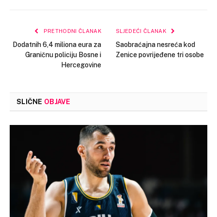
Link
PRETHODNI ČLANAK
SLJEDEĆI ČLANAK
Dodatnih 6,4 miliona eura za
Saobraćajna nesreća kod
Graničnu policiju Bosne i
Zenice povrijeđene tri osobe
Hercegovine
SLIČNE
OBJAVE