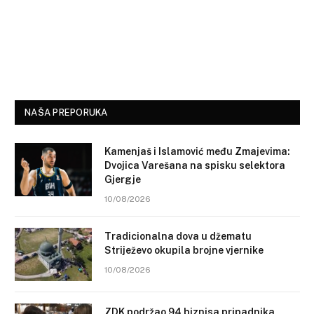
NAŠA PREPORUKA
Kamenjaš i Islamović među Zmajevima:
Dvojica Varešana na spisku selektora
Gjergje
10/08/2026
Tradicionalna dova u džematu
Striježevo okupila brojne vjernike
10/08/2026
ZDK podržao 94 biznisa pripadnika