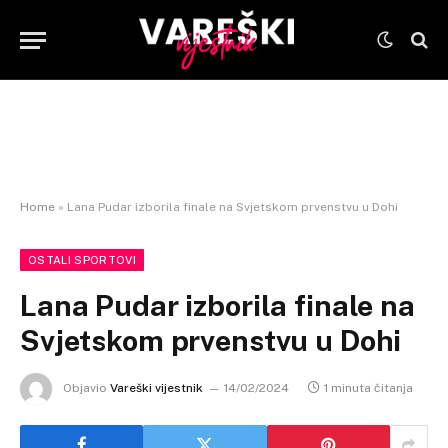
Home
»
Lana Pudar izborila finale na Svjetskom prvenstvu u Dohi
OSTALI SPORTOVI
Lana Pudar izborila finale na
Svjetskom prvenstvu u Dohi
Objavio
Vareški vijestnik
14/02/2024
1 minuta čitanja