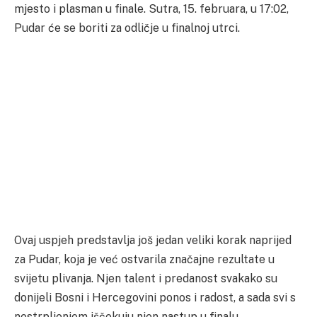
mjesto i plasman u finale. Sutra, 15. februara, u 17:02,
Pudar će se boriti za odličje u finalnoj utrci.
Ovaj uspjeh predstavlja još jedan veliki korak naprijed
za Pudar, koja je već ostvarila značajne rezultate u
svijetu plivanja. Njen talent i predanost svakako su
donijeli Bosni i Hercegovini ponos i radost, a sada svi s
nestrpljenjem iščekuju njen nastup u finalu.