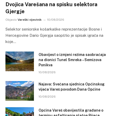
Dvojica Varešana na spisku selektora
Gjergje
Objavio
Vareški vijestnik
10/08/2026
Selektor seniorske košarkaške reprezentacije Bosne i
Hercegovine Dario Gjergja saopštio je spisak igrača na
koje…
Obavijest o izmjeni režima saobraćaja
na dionici Tunel Smreka – Semizova
Ponikva
10/08/2026
Najava: Svečana sjednica Općinskog
vijeća Vareš povodom Dana Općine
10/08/2026
Općina Vareš obavijestila građane o
terminu asfaltiranja platoa Pijaca