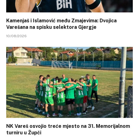
Kamenjaš i Islamović među Zmajevima: Dvojica
Varešana na spisku selektora Gjergje
10/08/2026
NK Vareš osvojio treće mjesto na 31. Memorijalnom
turniru u Župči