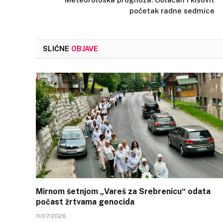
početak radne sedmice
SLIČNE
OBJAVE
Mirnom šetnjom „Vareš za Srebrenicu“ odata
počast žrtvama genocida
11/07/2026