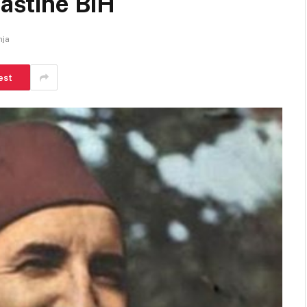
baštine BiH
nja
est