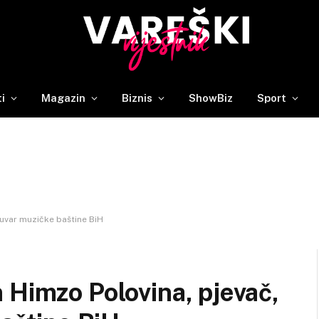
ti
Magazin
Biznis
ShowBiz
Sport
čuvar muzičke baštine BiH
 Himzo Polovina, pjevač,