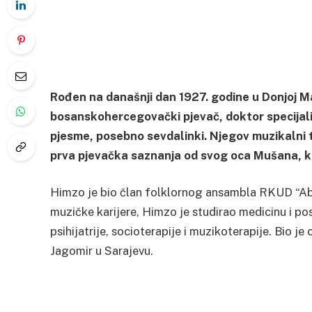
Rođen na današnji dan 1927. godine u Donjoj Ma
bosanskohercegovački pjevač, doktor specijali
pjesme, posebno sevdalinki. Njegov muzikalni t
prva pjevačka saznanja od svog oca Mušana, koji
Himzo je bio član folklornog ansambla RKUD “Abra
muzičke karijere, Himzo je studirao medicinu i po
psihijatrije, socioterapije i muzikoterapije. Bio je 
Jagomir u Sarajevu.