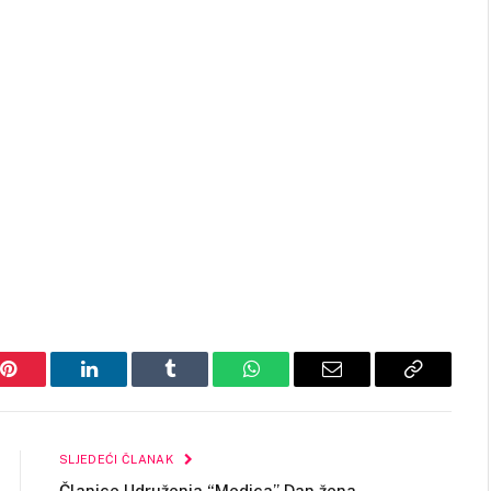
Pinterest
LinkedIn
Tumblr
WhatsApp
Email
Copy
Link
SLJEDEĆI ČLANAK
Članice Udruženja “Medica” Dan žena