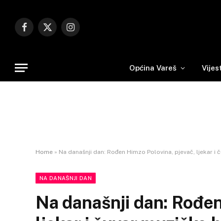
Facebook
X
Instagram
(Twitter)
Općina Vareš
Vijes
Home
»
Na današnji dan: Rođen Himzo Polovina, pjevač, ljekar i 
NA DANAŠNJI DAN
Na današnji dan: Rođen