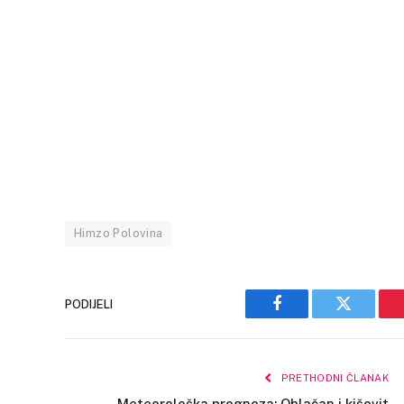
Himzo Polovina
PODIJELI
Facebook
Twitter
PRETHODNI ČLANAK
Meteorološka prognoza: Oblačan i kišovit