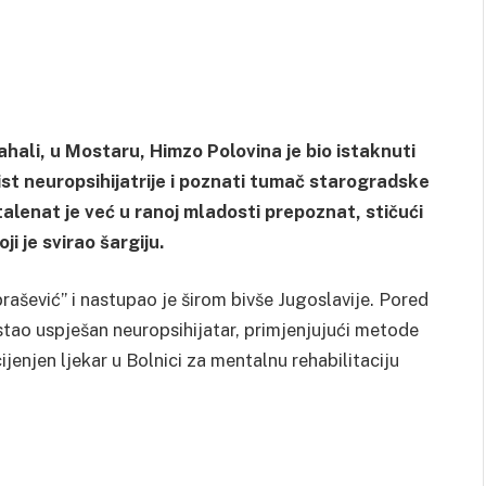
hali, u Mostaru, Himzo Polovina je bio istaknuti
st neuropsihijatrije i poznati tumač starogradske
alenat je već u ranoj mladosti prepoznat, stičući
 je svirao šargiju.
šević” i nastupao je širom bivše Jugoslavije. Pored
stao uspješan neuropsihijatar, primjenjujući metode
cijenjen ljekar u Bolnici za mentalnu rehabilitaciju