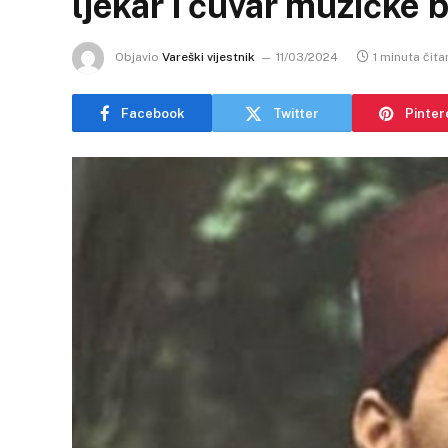
ljekar i čuvar muzičke 
Objavio
Vareški vijestnik
11/03/2024
1 minuta čita
Facebook
Twitter
Pinter