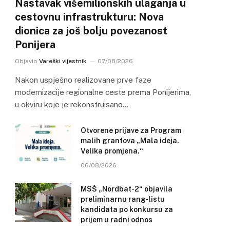
Nastavak višemilionskih ulaganja u
cestovnu infrastrukturu: Nova
dionica za još bolju povezanost
Ponijera
Objavio
Vareški vijestnik
07/08/2026
Nakon uspješno realizovane prve faze
modernizacije regionalne ceste prema Ponijerima,
u okviru koje je rekonstruisano…
Otvorene prijave za Program
malih grantova „Mala ideja.
Velika promjena.“
06/08/2026
MSŠ „Nordbat-2“ objavila
preliminarnu rang-listu
kandidata po konkursu za
prijem u radni odnos