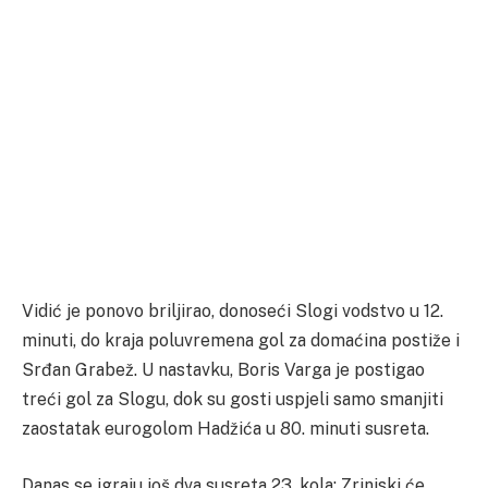
Vidić je ponovo briljirao, donoseći Slogi vodstvo u 12.
minuti, do kraja poluvremena gol za domaćina postiže i
Srđan Grabež. U nastavku, Boris Varga je postigao
treći gol za Slogu, dok su gosti uspjeli samo smanjiti
zaostatak eurogolom Hadžića u 80. minuti susreta.
Danas se igraju još dva susreta 23. kola: Zrinjski će