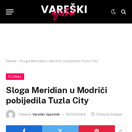
Home
»
Sloga Meridian u Modriči pobijedila Tuzla City
FUDBAL
Sloga Meridian u Modriči
pobijedila Tuzla City
Objavio
Vareški vijestnik
16/03/2024
1 minuta čitanja