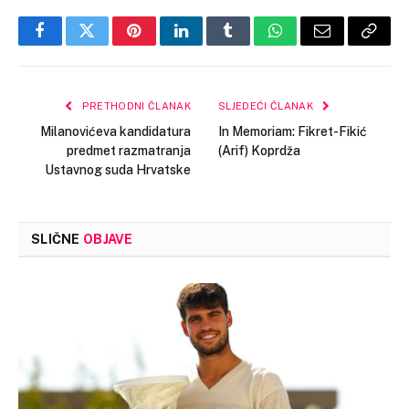
Facebook
Twitter
Pinterest
LinkedIn
Tumblr
WhatsApp
Email
Copy
Link
PRETHODNI ČLANAK
SLJEDEĆI ČLANAK
Milanovićeva kandidatura
In Memoriam: Fikret-Fikić
predmet razmatranja
(Arif) Koprdža
Ustavnog suda Hrvatske
SLIČNE
OBJAVE