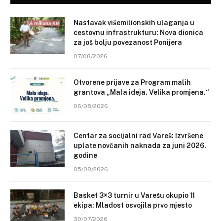
Nastavak višemilionskih ulaganja u
cestovnu infrastrukturu: Nova dionica
za još bolju povezanost Ponijera
07/08/2026
Otvorene prijave za Program malih
grantova „Mala ideja. Velika promjena.“
06/08/2026
Centar za socijalni rad Vareš: Izvršene
uplate novčanih naknada za juni 2026.
godine
05/08/2026
Basket 3×3 turnir u Varešu okupio 11
ekipa: Mladost osvojila prvo mjesto
30/07/2026