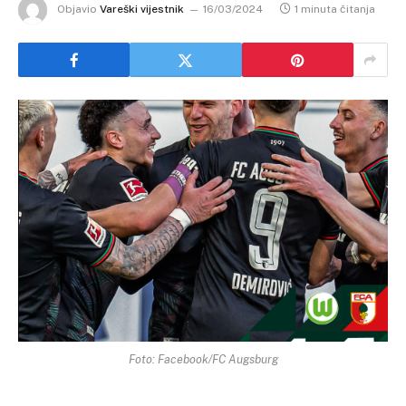
Objavio
Vareški vijestnik
16/03/2024
1 minuta čitanja
Foto: Facebook/FC Augsburg