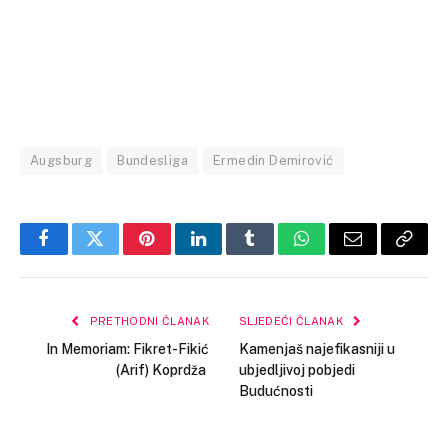
Augsburg
Bundesliga
Ermedin Demirović
Facebook
Twitter
Pinterest
LinkedIn
Tumblr
WhatsApp
Email
Copy
Link
PRETHODNI ČLANAK
SLJEDEĆI ČLANAK
In Memoriam: Fikret-Fikić
Kamenjaš najefikasniji u
(Arif) Koprdža
ubjedljivoj pobjedi
Budućnosti