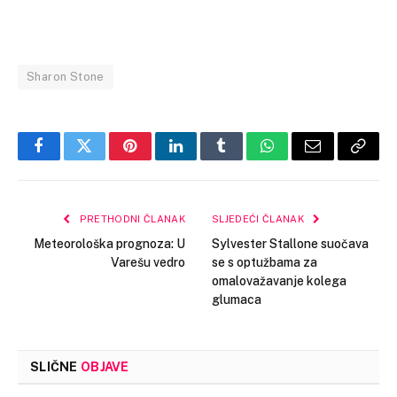
Sharon Stone
Facebook
Twitter
Pinterest
LinkedIn
Tumblr
WhatsApp
Email
Copy
Link
PRETHODNI ČLANAK
SLJEDEĆI ČLANAK
Meteorološka prognoza: U
Sylvester Stallone suočava
Varešu vedro
se s optužbama za
omalovažavanje kolega
glumaca
SLIČNE
OBJAVE