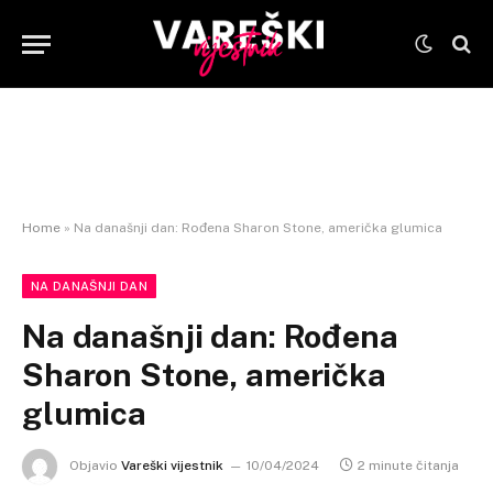
Home
»
Na današnji dan: Rođena Sharon Stone, američka glumica
NA DANAŠNJI DAN
Na današnji dan: Rođena
Sharon Stone, američka
glumica
Objavio
Vareški vijestnik
10/04/2024
2 minute čitanja