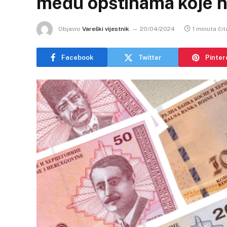
među opštinama koje ni
Objavio
Vareški vijestnik
20/04/2024
1 minuta čit
Facebook
Twitter
Pinter