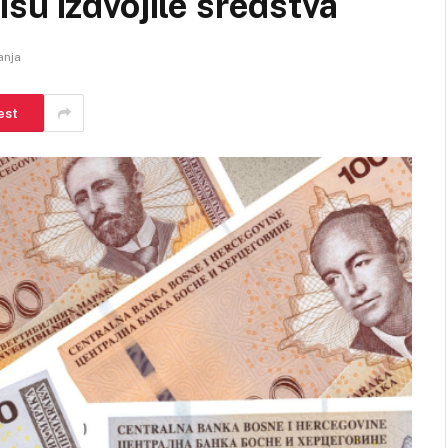
su izdvojile sredstva
anja
est