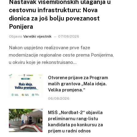
Nastavak višemilionskih ulaganja u
cestovnu infrastrukturu: Nova
dionica za još bolju povezanost
Ponijera
Objavio
Vareški vijestnik
07/08/2026
Nakon uspješno realizovane prve faze
modernizacije regionalne ceste prema Ponijerima,
u okviru koje je rekonstruisano…
Otvorene prijave za Program
malih grantova „Mala ideja.
Velika promjena.“
06/08/2026
MSŠ „Nordbat-2“ objavila
preliminarnu rang-listu
kandidata po konkursu za
prijem u radni odnos