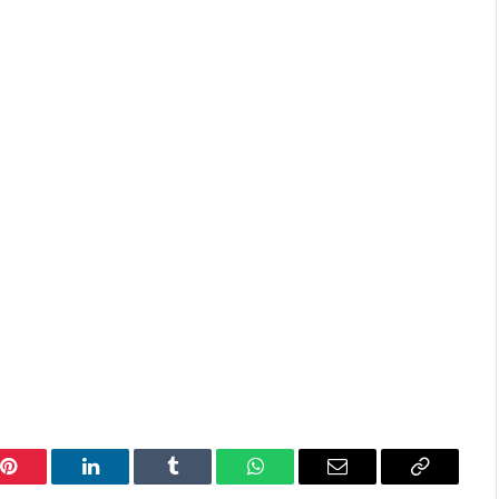
Pinterest
LinkedIn
Tumblr
WhatsApp
Email
Copy