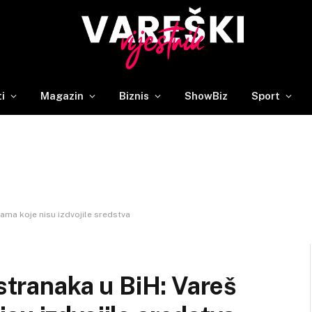
ti
Magazin
Biznis
ShowBiz
Sport
nama koje nisu izdvojile sredstva
 stranaka u BiH: Vareš