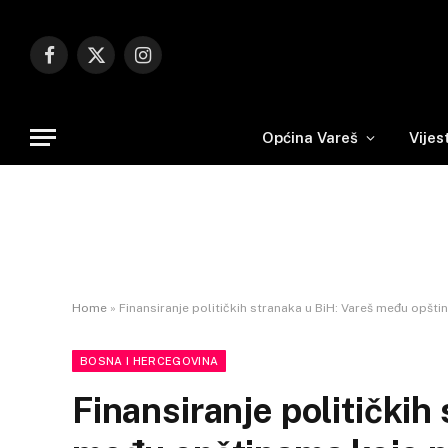
Facebook
X
Instagram
(Twitter)
Općina Vareš
Vijes
Home
»
Finansiranje političkih stranaka u BiH: Vareš među opšti
BOSNA I HERCEGOVINA
Finansiranje političkih