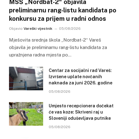
MSŠ „Nordbat-2“ objavila
preliminarnu rang-listu kandidata po
konkursu za prijem u radni odnos
Objavio
Vareški vijestnik
05/08/2026
Mješovita srednja škola „Nordbat-2“ Vareš
objavila je preliminarnu rang-listu kandidata za
upražnjena radna mjesta po…
Centar za socijalni rad Vareš:
Izvršene uplate novčanih
naknada za juni 2026. godine
05/08/2026
Umjesto recepcionera dočekat
će vas koze: Skriveni raj u
Sloveniji oduševljava putnike
05/08/2026