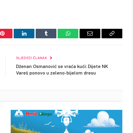
Pinterest
LinkedIn
Tumblr
WhatsApp
Email
Copy
Link
SLJEDEĆI ČLANAK
Dženan Osmanović se vraća kući: Dijete NK
Vareš ponovo u zeleno-bijelom dresu