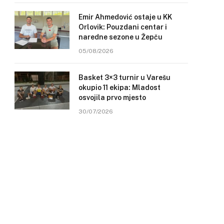
Emir Ahmedović ostaje u KK
Orlovik: Pouzdani centar i
naredne sezone u Žepču
05/08/2026
Basket 3×3 turnir u Varešu
okupio 11 ekipa: Mladost
osvojila prvo mjesto
30/07/2026