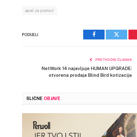
apel za pomoć
PODIJELI
Facebook
Twitter
PRETHODNI ČLANAK
NetWork 14 najavljuje HUMAN UPGRADE:
otvorena prodaja Blind Bird kotizacija
SLIČNE
OBJAVE