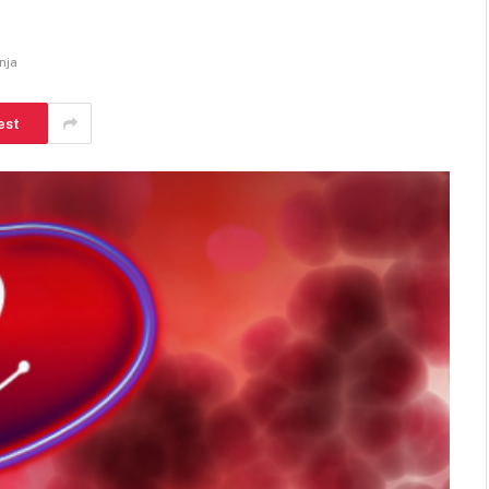
nja
est