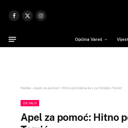
Facebook
X
Instagram
(Twitter)
Općina Vareš
Vijes
Home
»
Apel za pomoć: Hitno potrebna krv za Smiljku Tomić
OSTALO
Apel za pomoć: Hitno p