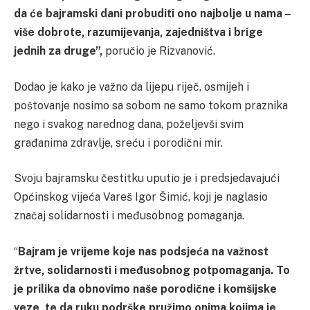
da će bajramski dani probuditi ono najbolje u nama –
više dobrote, razumijevanja, zajedništva i brige
jednih za druge”,
poručio je Rizvanović.
Dodao je kako je važno da lijepu riječ, osmijeh i
poštovanje nosimo sa sobom ne samo tokom praznika
nego i svakog narednog dana, poželjevši svim
građanima zdravlje, sreću i porodični mir.
Svoju bajramsku čestitku uputio je i predsjedavajući
Općinskog vijeća Vareš Igor Šimić, koji je naglasio
značaj solidarnosti i međusobnog pomaganja.
“
Bajram je vrijeme koje nas podsjeća na važnost
žrtve, solidarnosti i međusobnog potpomaganja. To
je prilika da obnovimo naše porodične i komšijske
veze, te da ruku podrške pružimo onima kojima je