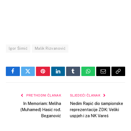
Igor Šimić
Malik Rizvanović
Facebook
Twitter
Pinterest
LinkedIn
Tumblr
WhatsApp
Email
Copy
Link
PRETHODNI ČLANAK
SLJEDEĆI ČLANAK
In Memoriam: Meliha
Nedim Rapić dio šampionske
(Muhamed) Hasić rođ.
reprezentacije ZDK: Veliki
Beganović
uspjeh i za NK Vareš