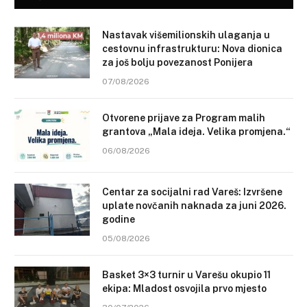
Nastavak višemilionskih ulaganja u
cestovnu infrastrukturu: Nova dionica
za još bolju povezanost Ponijera
07/08/2026
Otvorene prijave za Program malih
grantova „Mala ideja. Velika promjena.“
06/08/2026
Centar za socijalni rad Vareš: Izvršene
uplate novčanih naknada za juni 2026.
godine
05/08/2026
Basket 3×3 turnir u Varešu okupio 11
ekipa: Mladost osvojila prvo mjesto