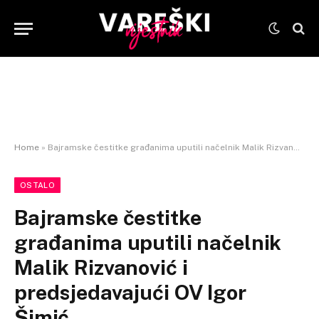
Home
»
Bajramske čestitke građanima uputili načelnik Malik Rizvanović i predsjedavajući OV Igor Šimić
OSTALO
Bajramske čestitke
građanima uputili načelnik
Malik Rizvanović i
predsjedavajući OV Igor
Šimić