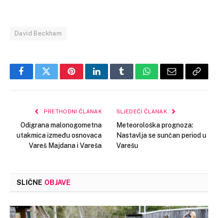
David Beckham
Facebook
Twitter
Pinterest
LinkedIn
Tumblr
WhatsApp
Email
Copy
Link
PRETHODNI ČLANAK
SLJEDEĆI ČLANAK
Odigrana malonogometna
Meteorološka prognoza:
utakmica između osnovaca
Nastavlja se sunčan period u
Vareš Majdana i Vareša
Varešu
SLIČNE
OBJAVE