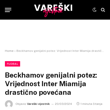
Home
»
Beckhamov genijalni potez: Vrijednost Inter Miamija drastično povećana
FUDBAL
Beckhamov genijalni potez:
Vrijednost Inter Miamija
drastično povećana
Objavio
Vareški vijestnik
20/03/2024
1 minuta čitanja