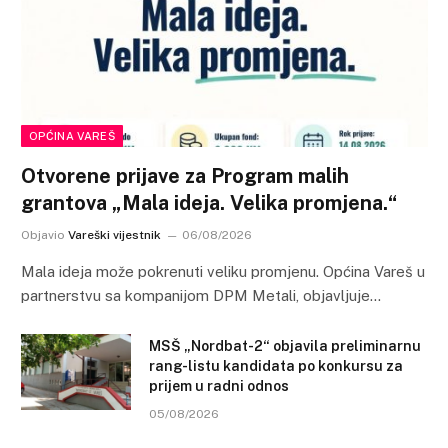
OPĆINA VAREŠ
Otvorene prijave za Program malih
grantova „Mala ideja. Velika promjena.“
Objavio
Vareški vijestnik
06/08/2026
Mala ideja može pokrenuti veliku promjenu. Općina Vareš u
partnerstvu sa kompanijom DPM Metali, objavljuje…
MSŠ „Nordbat-2“ objavila preliminarnu
rang-listu kandidata po konkursu za
prijem u radni odnos
05/08/2026