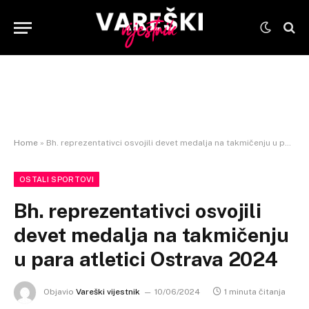
Home
»
Bh. reprezentativci osvojili devet medalja na takmičenju u para atletici Ostrava 2024
OSTALI SPORTOVI
Bh. reprezentativci osvojili
devet medalja na takmičenju
u para atletici Ostrava 2024
Objavio
Vareški vijestnik
10/06/2024
1 minuta čitanja