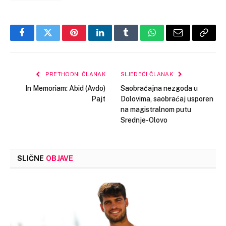
Facebook
Twitter
Pinterest
LinkedIn
Tumblr
WhatsApp
Email
Copy
Link
PRETHODNI ČLANAK
SLJEDEĆI ČLANAK
In Memoriam: Abid (Avdo)
Saobraćajna nezgoda u
Pajt
Dolovima, saobraćaj usporen
na magistralnom putu
Srednje-Olovo
SLIČNE
OBJAVE