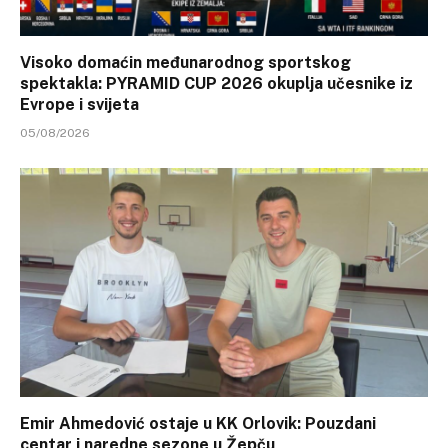
Visoko domaćin međunarodnog sportskog
spektakla: PYRAMID CUP 2026 okuplja učesnike iz
Evrope i svijeta
05/08/2026
Emir Ahmedović ostaje u KK Orlovik: Pouzdani
centar i naredne sezone u Žepču