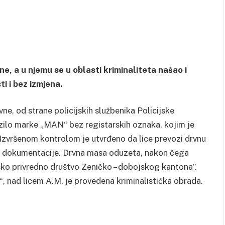
ne, a u njemu se u oblasti kriminaliteta našao i
i i bez izmjena.
vne, od strane policijskih službenika Policijske
zilo marke „MAN“ bez registarskih oznaka, kojim je
a. Izvršenom kontrolom je utvrđeno da lice prevozi drvnu
e dokumentacije. Drvna masa oduzeta, nakon čega
o privredno društvo Zeničko – dobojskog kantona”.
, nad licem A.M. je provedena kriminalistička obrada.