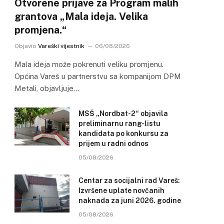
Otvorene prijave za Program malih
grantova „Mala ideja. Velika
promjena.“
Objavio
Vareški vijestnik
06/08/2026
Mala ideja može pokrenuti veliku promjenu.
Općina Vareš u partnerstvu sa kompanijom DPM
Metali, objavljuje…
MSŠ „Nordbat-2“ objavila
preliminarnu rang-listu
kandidata po konkursu za
prijem u radni odnos
05/08/2026
Centar za socijalni rad Vareš:
Izvršene uplate novčanih
naknada za juni 2026. godine
05/08/2026