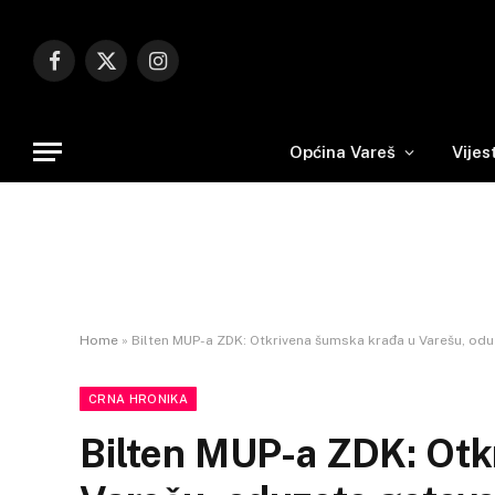
Facebook
X
Instagram
(Twitter)
Općina Vareš
Vijes
Home
»
Bilten MUP-a ZDK: Otkrivena šumska krađa u Varešu, od
CRNA HRONIKA
Bilten MUP-a ZDK: Otk