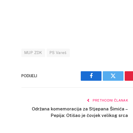
MUP ZDK
PS Vareš
PODIJELI
Facebook
Twitter
PRETHODNI ČLANAK
Održana komemoracija za Stjepana Šimića –
Pepija: Otišao je čovjek velikog srca