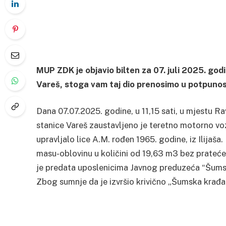
MUP ZDK je objavio bilten za 07. juli 2025. godi
Vareš, stoga vam taj dio prenosimo u potpunost
Dana 07.07.2025. godine, u 11,15 sati, u mjestu Ra
stanice Vareš zaustavljeno je teretno motorno vo
upravljalo lice A.M. rođen 1965. godine, iz Ilijaš
masu-oblovinu u količini od 19,63 m3 bez prateć
je predata uposlenicima Javnog preduzeća “Šumsk
Zbog sumnje da je izvršio krivično „Šumska krađa“