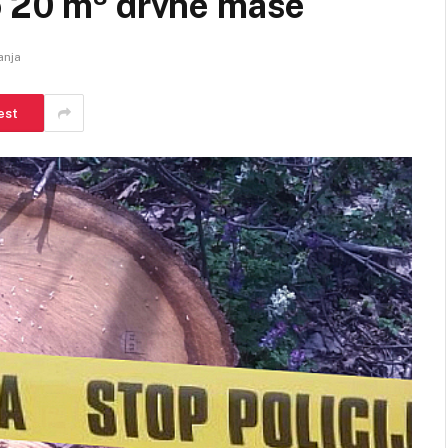
o 20 m³ drvne mase
anja
est