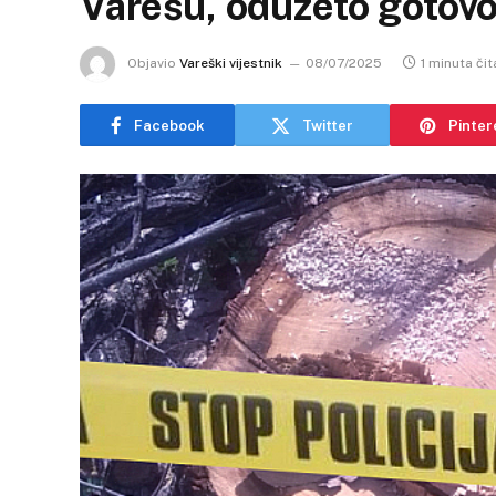
Varešu, oduzeto gotov
Objavio
Vareški vijestnik
08/07/2025
1 minuta čit
Facebook
Twitter
Pinter