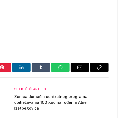
Pinterest
LinkedIn
Tumblr
WhatsApp
Email
Copy
Link
SLJEDEĆI ČLANAK
Zenica domaćin centralnog programa
obilježavanja 100 godina rođenja Alije
Izetbegovića