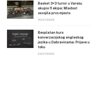
Basket 3×3 turnir u Varešu
okupio 11 ekipa: Mladost
osvojila prvo mjesto
30/07/2026
Besplatan kurs
konverzacijskog engleskog
jezika u Dabravinama: Prijave u
toku
23/07/2026