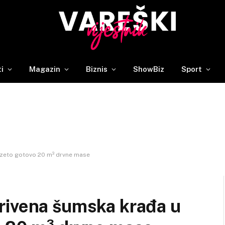
ti
Magazin
Biznis
ShowBiz
Sport
uzeto gotovo 20 m³ drvne mase
rivena šumska krađa u