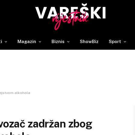
ti
Magazin
Biznis
ShowBiz
Sport
dejstvom alkohola
 vozač zadržan zbog