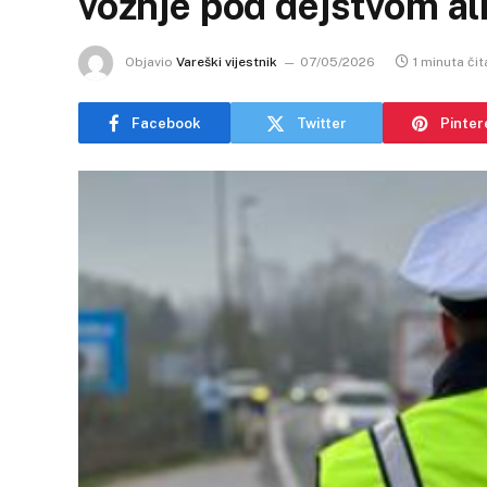
vožnje pod dejstvom al
Objavio
Vareški vijestnik
07/05/2026
1 minuta čit
Facebook
Twitter
Pinter