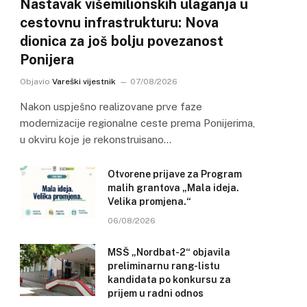
Nastavak višemilionskih ulaganja u
cestovnu infrastrukturu: Nova
dionica za još bolju povezanost
Ponijera
Objavio
Vareški vijestnik
07/08/2026
Nakon uspješno realizovane prve faze
modernizacije regionalne ceste prema Ponijerima,
u okviru koje je rekonstruisano…
Otvorene prijave za Program
malih grantova „Mala ideja.
Velika promjena.“
06/08/2026
MSŠ „Nordbat-2“ objavila
preliminarnu rang-listu
kandidata po konkursu za
prijem u radni odnos