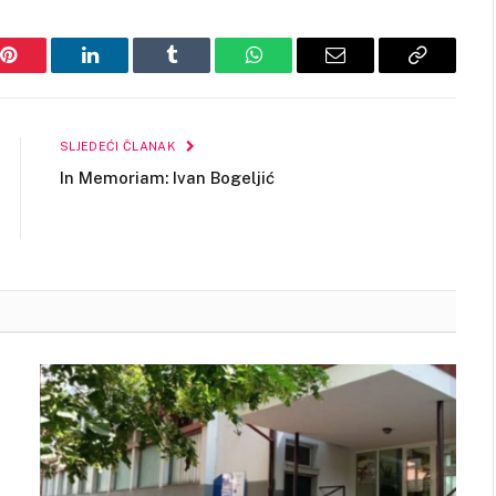
Pinterest
LinkedIn
Tumblr
WhatsApp
Email
Copy
Link
SLJEDEĆI ČLANAK
In Memoriam: Ivan Bogeljić