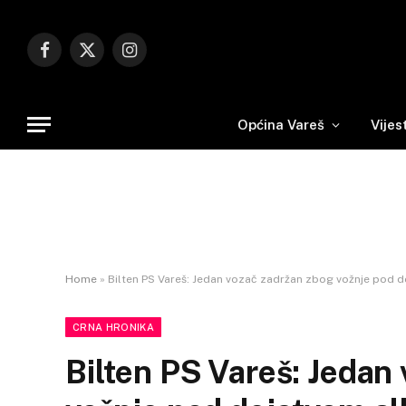
Facebook
X
Instagram
(Twitter)
Općina Vareš
Vijes
Home
»
Bilten PS Vareš: Jedan vozač zadržan zbog vožnje pod 
CRNA HRONIKA
Bilten PS Vareš: Jedan