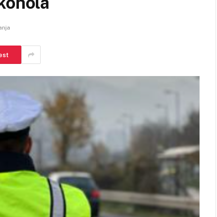
kohola
anja
est