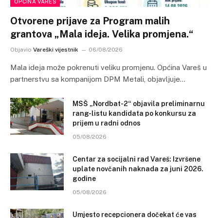
OPĆINA VAREŠ
Otvorene prijave za Program malih
grantova „Mala ideja. Velika promjena.“
Objavio
Vareški vijestnik
06/08/2026
Mala ideja može pokrenuti veliku promjenu. Općina Vareš u
partnerstvu sa kompanijom DPM Metali, objavljuje…
MSŠ „Nordbat-2“ objavila preliminarnu
rang-listu kandidata po konkursu za
prijem u radni odnos
05/08/2026
Centar za socijalni rad Vareš: Izvršene
uplate novčanih naknada za juni 2026.
godine
05/08/2026
Umjesto recepcionera dočekat će vas