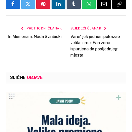
Facebook
Twitter
Pinterest
LinkedIn
Tumblr
WhatsApp
Email
Copy
Link
PRETHODNI ČLANAK
SLJEDEĆI ČLANAK
In Memoriam: Nada Svinčicki
Vareš još jednom pokazao
veliko srce: Fan zona
ispunjena do posljednjeg
mjesta
SLIČNE
OBJAVE