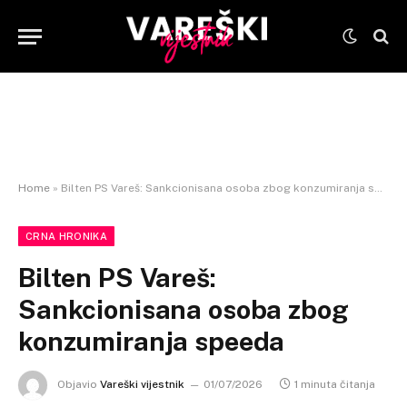
Home
»
Bilten PS Vareš: Sankcionisana osoba zbog konzumiranja speeda
CRNA HRONIKA
Bilten PS Vareš:
Sankcionisana osoba zbog
konzumiranja speeda
Objavio
Vareški vijestnik
01/07/2026
1 minuta čitanja