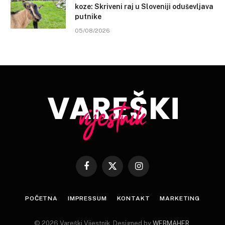
koze: Skriveni raj u Sloveniji oduševljava
putnike
05/08/2026
Facebook
X
Instagram
(Twitter)
POČETNA
IMPRESSUM
KONTAKT
MARKETING
© 2026 Vareški Vijestnik. Designed by
WEBMAHER
.