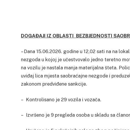
DOGAĐAJI IZ OBLASTI
BEZBJEDNOSTI SAOB
– Dana 15.06.2026. godine u 12,02 sati na na loka
nezgoda u kojoj je učestvovalo jedno teretno mot
na vozilu je nastala manja materijalna šteta. Policij
uviđaj lica mjesta saobraćajne nezgode i preduzel
zakonom predviđene sankcije.
– Kontrolisano je 29 vozila i vozača.
– Izvršeno je 9 pregleda osoba u skladu sa člano