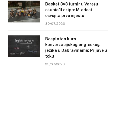
Basket 3×3 turnir u Varešu
okupio 11 ekipa: Mladost
osvojila prvo mjesto
30/07/2026
Besplatan kurs
konverzacijskog engleskog
jezika u Dabravinama: Prijave u
toku
23/07/2026