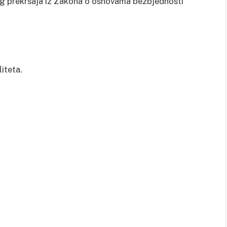
og prekršaja iz Zakona o osnovama bezbjednosti
liteta.