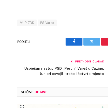
MUP ZDK
PS Vareš
PODIJELI
Facebook
Twitter
PRETHODNI ČLANAK
Uspješan nastup PSD „Perun“ Vareš u Cazinu:
Juniori osvojili treće i četvrto mjesto
SLIČNE
OBJAVE