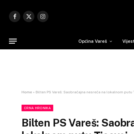
Facebook
X
Instagram
(Twitter)
Općina Vareš
Vijes
Home
»
Bilten PS Vareš: Saobraćajna nesreća na lokalnom putu T
CRNA HRONIKA
Bilten PS Vareš: Saobr