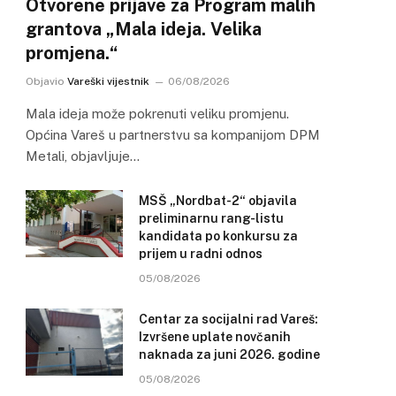
Otvorene prijave za Program malih
grantova „Mala ideja. Velika
promjena.“
Objavio
Vareški vijestnik
06/08/2026
Mala ideja može pokrenuti veliku promjenu.
Općina Vareš u partnerstvu sa kompanijom DPM
Metali, objavljuje…
MSŠ „Nordbat-2“ objavila
preliminarnu rang-listu
kandidata po konkursu za
prijem u radni odnos
05/08/2026
Centar za socijalni rad Vareš:
Izvršene uplate novčanih
naknada za juni 2026. godine
05/08/2026