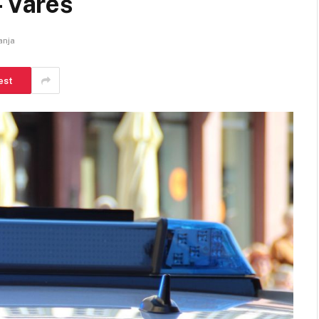
– Vareš
anja
est