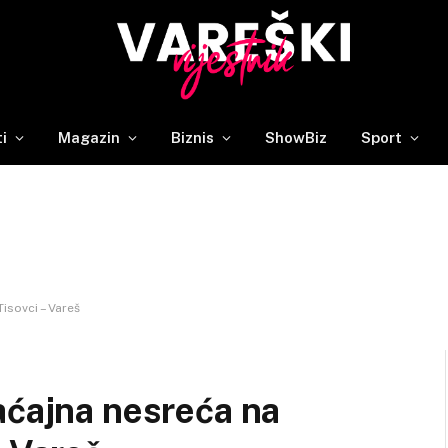
ti
Magazin
Biznis
ShowBiz
Sport
isovci – Vareš
aćajna nesreća na