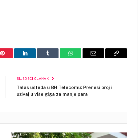
Pinterest
LinkedIn
Tumblr
WhatsApp
Email
Copy
Link
SLJEDEĆI ČLANAK
Talas ušteda u BH Telecomu: Prenesi broj i
uživaj u više giga za manje para