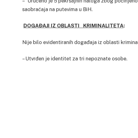
– Uručeno je 5 pekršajnih naloga zbog počinjen
saobraćaja na putevima u BiH.
DOGAĐAJI IZ OBLASTI
KRIMINALITETA
:
Nije bilo evidentiranih događaja iz oblasti krimina
– Utvrđen je identitet za tri nepoznate osobe.