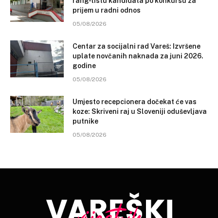
rang-listu kandidata po konkursu za
prijem u radni odnos
05/08/2026
Centar za socijalni rad Vareš: Izvršene
uplate novčanih naknada za juni 2026.
godine
05/08/2026
Umjesto recepcionera dočekat će vas
koze: Skriveni raj u Sloveniji oduševljava
putnike
05/08/2026