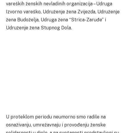
vareških ženskih nevladinih organizacija – Udruga
Izvorno vareško, Udruženje žena Zvijezda, Udruženje
žena Budoželja, Udruga žena “Strica-Zaruđe” i
Udruženje žena Stupnog Dola.
U proteklom periodu neumorno smo radile na
osnaživanju, umrežavnaju i provođenju ženske
solidarnosti u djelo, a na svečanosti predstavljeni su