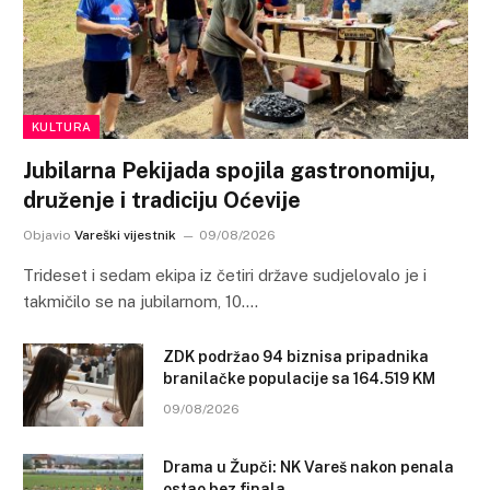
KULTURA
Jubilarna Pekijada spojila gastronomiju,
druženje i tradiciju Oćevije
Objavio
Vareški vijestnik
09/08/2026
Trideset i sedam ekipa iz četiri države sudjelovalo je i
takmičilo se na jubilarnom, 10.…
ZDK podržao 94 biznisa pripadnika
branilačke populacije sa 164.519 KM
09/08/2026
Drama u Župči: NK Vareš nakon penala
ostao bez finala