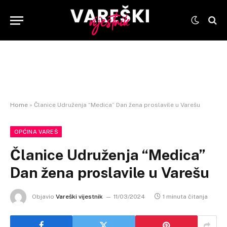
Home
»
Članice Udruženja “Medica” Dan žena proslavile u Varešu
OPĆINA VAREŠ
Članice Udruženja “Medica”
Dan žena proslavile u Varešu
Objavio
Vareški vijestnik
11/03/2024
1 minuta čitanja