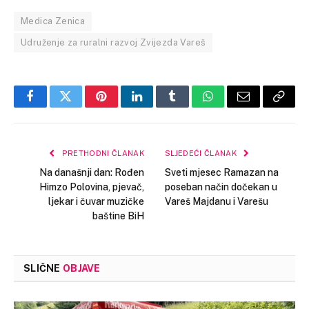
Medica Zenica
Udruženje za ruralni razvoj Zvijezda Vareš
Facebook
Twitter
Pinterest
LinkedIn
Tumblr
WhatsApp
Email
Copy
Link
PRETHODNI ČLANAK
SLJEDEĆI ČLANAK
Na današnji dan: Rođen
Sveti mjesec Ramazan na
Himzo Polovina, pjevač,
poseban način dočekan u
ljekar i čuvar muzičke
Vareš Majdanu i Varešu
baštine BiH
SLIČNE
OBJAVE