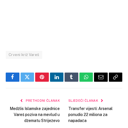
Crveni križ Vareš
Facebook
Twitter
Pinterest
LinkedIn
Tumblr
WhatsApp
Email
Copy
Link
PRETHODNI ČLANAK
SLJEDEĆI ČLANAK
Medžlis Islamske zajednice
Transfer vijesti: Arsenal
Vareš poziva na mevlud u
ponudio 22 miliona za
džematu Striježevo
napadača