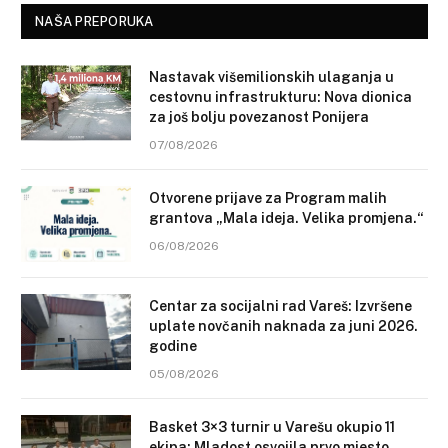
NAŠA PREPORUKA
Nastavak višemilionskih ulaganja u
cestovnu infrastrukturu: Nova dionica
za još bolju povezanost Ponijera
07/08/2026
Otvorene prijave za Program malih
grantova „Mala ideja. Velika promjena.“
06/08/2026
Centar za socijalni rad Vareš: Izvršene
uplate novčanih naknada za juni 2026.
godine
05/08/2026
Basket 3×3 turnir u Varešu okupio 11
ekipa: Mladost osvojila prvo mjesto