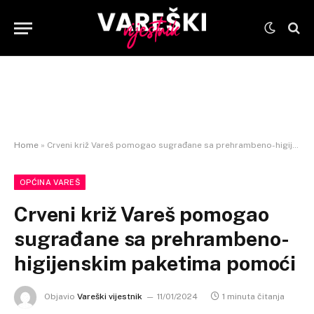
Home
»
Crveni križ Vareš pomogao sugrađane sa prehrambeno-higijenskim paketima pomoći
OPĆINA VAREŠ
Crveni križ Vareš pomogao
sugrađane sa prehrambeno-
higijenskim paketima pomoći
Objavio
Vareški vijestnik
11/01/2024
1 minuta čitanja