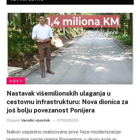
VIJESTI
Nastavak višemilionskih ulaganja u
cestovnu infrastrukturu: Nova dionica za
još bolju povezanost Ponijera
Objavio
Vareški vijestnik
07/08/2026
Nakon uspješno realizovane prve faze modernizacije
regionalne ceste prema Ponijerima, u okviru koje je