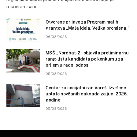
rekonstruisano…
Otvorene prijave za Program malih
grantova „Mala ideja. Velika promjena.“
06/08/2026
MSŠ „Nordbat-2“ objavila preliminarnu
rang-listu kandidata po konkursu za
prijem u radni odnos
05/08/2026
Centar za socijalni rad Vareš: Izvršene
uplate novčanih naknada za juni 2026.
godine
05/08/2026