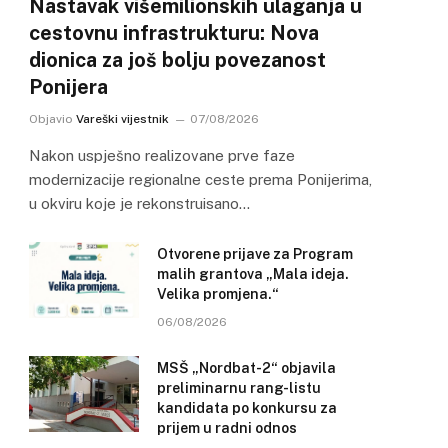
Nastavak višemilionskih ulaganja u
cestovnu infrastrukturu: Nova
dionica za još bolju povezanost
Ponijera
Objavio
Vareški vijestnik
07/08/2026
Nakon uspješno realizovane prve faze
modernizacije regionalne ceste prema Ponijerima,
u okviru koje je rekonstruisano…
Otvorene prijave za Program
malih grantova „Mala ideja.
Velika promjena.“
06/08/2026
MSŠ „Nordbat-2“ objavila
preliminarnu rang-listu
kandidata po konkursu za
prijem u radni odnos