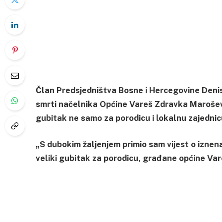
Član Predsjedništva Bosne i Hercegovine Deni
smrti načelnika Općine Vareš Zdravka Marošević
gubitak ne samo za porodicu i lokalnu zajednicu
„S dubokim žaljenjem primio sam vijest o izne
veliki gubitak za porodicu, građane općine Vare