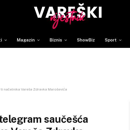
ti
Magazin
Biznis
ShowBiz
Sport
ti načelnika Vareša Zdravka Maroševića
 telegram saučešća