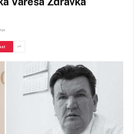
ka Vareša Zdravka
anja
est