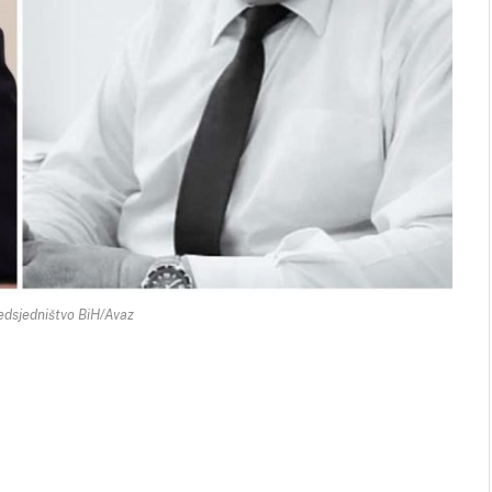
dsjedništvo BiH/Avaz