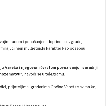
 svojim radom i ponašanjem doprinosio izgradnji
irmirajući njen multietnički karakter kao posebnu
u Vareša i njegovom čvrstom povezivanju i saradnji
 inozemstvu“,
navodi se u telegramu.
ici, prijateljima, građanima Općine Vareš te svima koji