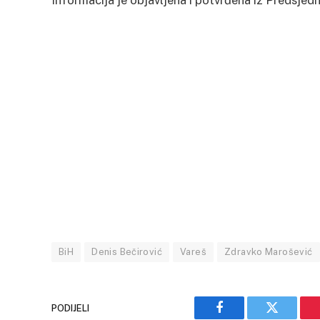
Informacija je objavljena i potvrđena iz Predsjed
BiH
Denis Bečirović
Vareš
Zdravko Marošević
PODIJELI
Facebook
Twitter