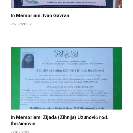
In Memoriam: Ivan Gavran
26/07/2026
In Memoriam: Zijada (Zihnija) Uzunović rođ.
Ibrišimović
22/07/2026