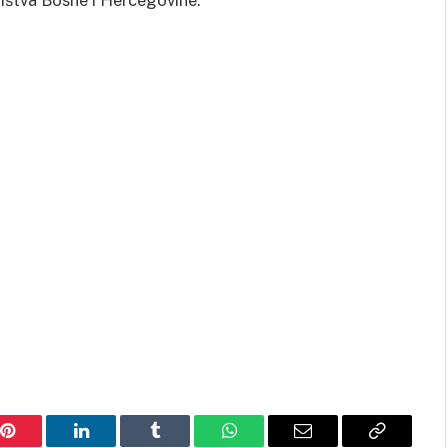
ništva Bosne i Hercegovine.
Pinterest
LinkedIn
Tumblr
WhatsApp
Email
Copy