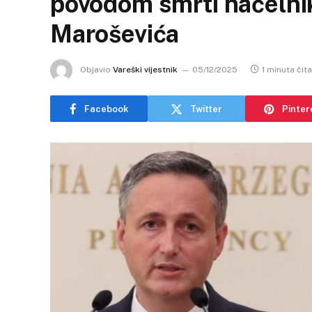
povodom smrti načelni
Maroševića
Objavio
Vareški vijestnik
05/12/2025
1 minuta čit
Facebook
Twitter
Pinter