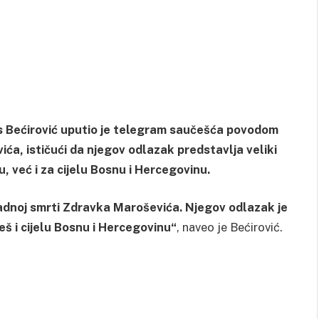
s Bećirović uputio je telegram saučešća povodom
a, ističući da njegov odlazak predstavlja veliki
, već i za cijelu Bosnu i Hercegovinu.
nadnoj smrti Zdravka Maroševića. Njegov odlazak je
š i cijelu Bosnu i Hercegovinu“
, naveo je Bećirović.