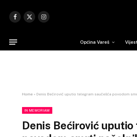
Facebook
X
Instagram
(Twitter)
Općina Vareš
Vijes
Home
»
Denis Bećirović uputio telegram saučešća povodom smr
IN MEMORIAM
Denis Bećirović uputio