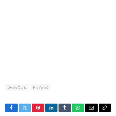
Denis Ćorić
NK Vareš
Facebook
Twitter
Pinterest
LinkedIn
Tumblr
WhatsApp
Email
Copy