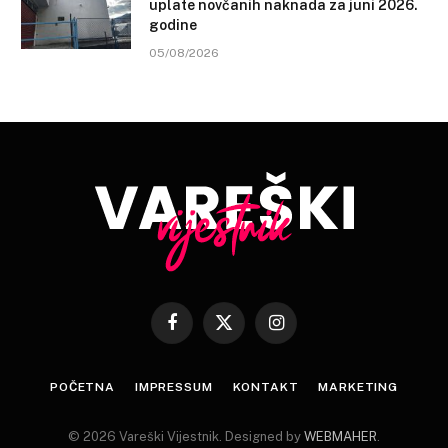
uplate novčanih naknada za juni 2026.
godine
05/08/2026
Facebook
X
Instagram
(Twitter)
POČETNA
IMPRESSUM
KONTAKT
MARKETING
© 2026 Vareški Vijestnik. Designed by
WEBMAHER
.