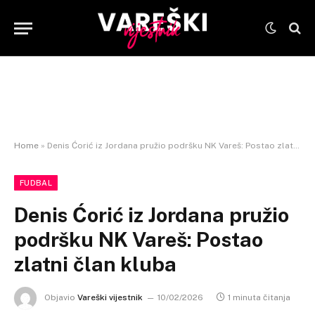
Home
»
Denis Ćorić iz Jordana pružio podršku NK Vareš: Postao zlatni član kluba
FUDBAL
Denis Ćorić iz Jordana pružio
podršku NK Vareš: Postao
zlatni član kluba
Objavio
Vareški vijestnik
10/02/2026
1 minuta čitanja