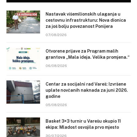
Nastavak višemilionskih ulaganja u
cestovnu infrastrukturu: Nova dionica
za još bolju povezanost Ponijera
07/08/2026
Otvorene prijave za Program malih
grantova „Mala ideja. Velika promjena.“
06/08/2026
Centar za socijalni rad Vareš: Izvršene
uplate novčanih naknada za juni 2026.
godine
05/08/2026
Basket 3×3 turnir u Varešu okupio 11
ekipa: Mladost osvojila prvo mjesto
30/07/2026