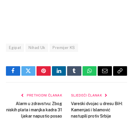
Egipat
Nihad Uk
Premijer KS
Facebook
Twitter
Pinterest
LinkedIn
Tumblr
WhatsApp
Email
Copy
Link
PRETHODNI ČLANAK
SLJEDEĆI ČLANAK
Alarm u zdravstvu: Zbog
Vareški dvojac u dresu BiH:
niskih plata i manjka kadra 31
Kamenjaš i Islamović
ljekar napustio posao
nastupili protiv Srbije