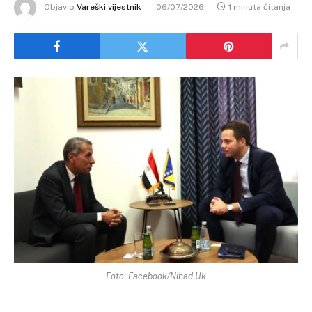
Objavio
Vareški vijestnik
06/07/2026
1 minuta čitanja
Foto: Facebook/Nihad Uk