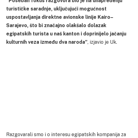
“Poseban fokus razgovora bio je na unapređenju
turističke saradnje, uključujući mogućnost
uspostavljanja direktne avionske linije Kairo–
Sarajevo, što bi značajno olakšalo dolazak
egipatskih turista u naš kanton i doprinijelo jačanju
kulturnih veza između dva naroda”
, izjavio je Uk.
Razgovarali smo i o interesu egipatskih kompanija za