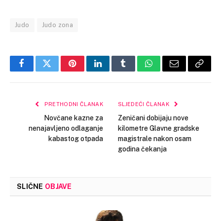
Judo
Judo zona
Facebook
Twitter
Pinterest
LinkedIn
Tumblr
WhatsApp
Email
Copy
Link
PRETHODNI ČLANAK
SLJEDEĆI ČLANAK
Novčane kazne za
Zeničani dobijaju nove
nenajavljeno odlaganje
kilometre Glavne gradske
kabastog otpada
magistrale nakon osam
godina čekanja
SLIČNE
OBJAVE