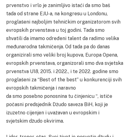
prvenstvo i vrlo je zanimljivo istaći da smo baš
tada od strane EJU-a, na kongresu u Londonu,
proglašeni najboljim tehničkim organizatorom svih
evropskih prvenstava u toj godini. Tada smo
shvatili da imamo određeni talent da radimo velika
međunarodna takmičenja. Od tada pa do danas
organizirali smo veliki broj kupova, Europa Opena,
evropskih prvenstava, organizorali smo dva svjetska
prvenstva U18, 2015. i 2022., i te 2022. godine smo
proglašeni za “Best of the best” u konkurenciji svih
evropskih takmičenja i naravno
da smo posebno ponosnina tu činjenicu “, ističe
počasni predsjednik Džudo saveza BiH, koji je
izuzetno cijenjen i uvažavan u evropskim i
svjetskim džudo okvirima.
Lider, trener, otac. Svoj život je posvetio džudu i