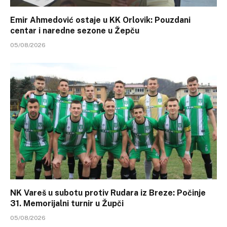
Emir Ahmedović ostaje u KK Orlovik: Pouzdani
centar i naredne sezone u Žepču
05/08/2026
NK Vareš u subotu protiv Rudara iz Breze: Počinje
31. Memorijalni turnir u Župči
05/08/2026