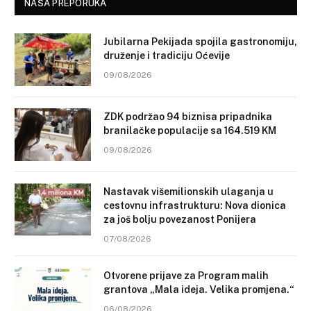
NAŠA PREPORUKA
Jubilarna Pekijada spojila gastronomiju,
druženje i tradiciju Oćevije
09/08/2026
ZDK podržao 94 biznisa pripadnika
branilačke populacije sa 164.519 KM
09/08/2026
Nastavak višemilionskih ulaganja u
cestovnu infrastrukturu: Nova dionica
za još bolju povezanost Ponijera
07/08/2026
Otvorene prijave za Program malih
grantova „Mala ideja. Velika promjena.“
06/08/2026