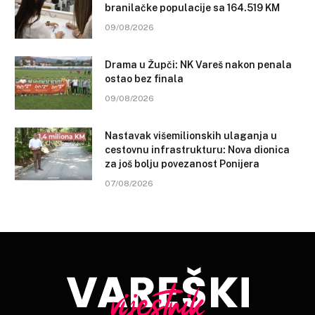
branilačke populacije sa 164.519 KM
09/08/2026
Drama u Župči: NK Vareš nakon penala
ostao bez finala
09/08/2026
Nastavak višemilionskih ulaganja u
cestovnu infrastrukturu: Nova dionica
za još bolju povezanost Ponijera
07/08/2026