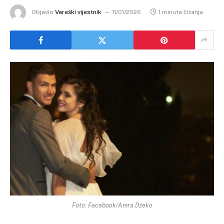
Objavio
Vareški vijestnik
11/01/2026
1 minuta čitanja
Foto: Facebook/Amra Džeko