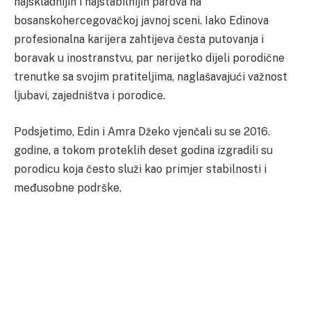
najskladnijih i najstabilnijih parova na
bosanskohercegovačkoj javnoj sceni. Iako Edinova
profesionalna karijera zahtijeva česta putovanja i
boravak u inostranstvu, par nerijetko dijeli porodične
trenutke sa svojim pratiteljima, naglašavajući važnost
ljubavi, zajedništva i porodice.
Podsjetimo, Edin i Amra Džeko vjenčali su se 2016.
godine, a tokom proteklih deset godina izgradili su
porodicu koja često služi kao primjer stabilnosti i
međusobne podrške.