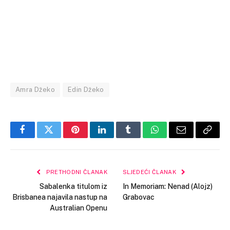
Amra Džeko
Edin Džeko
Facebook
Twitter
Pinterest
LinkedIn
Tumblr
WhatsApp
Email
Copy
Link
PRETHODNI ČLANAK
SLJEDEĆI ČLANAK
Sabalenka titulom iz
In Memoriam: Nenad (Alojz)
Brisbanea najavila nastup na
Grabovac
Australian Openu