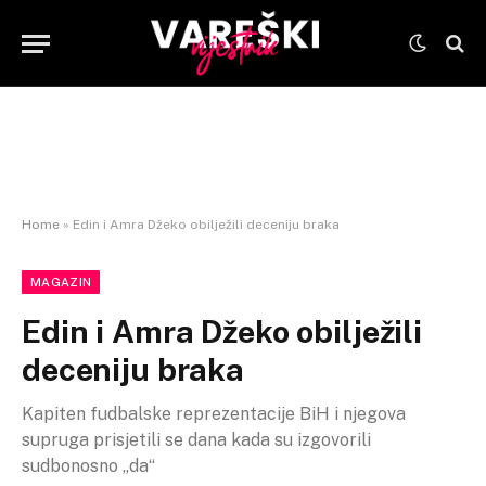
Home
»
Edin i Amra Džeko obilježili deceniju braka
MAGAZIN
Edin i Amra Džeko obilježili
deceniju braka
Kapiten fudbalske reprezentacije BiH i njegova
supruga prisjetili se dana kada su izgovorili
sudbonosno „da“