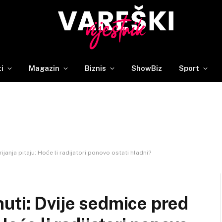
ti
Magazin
Biznis
ShowBiz
Sport
anja pitaju: Hoće li radijatori ponovo ostati hladni?
uti: Dvije sedmice pred