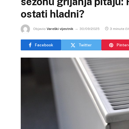
sezonu grijanja pitaju: 
ostati hladni?
Objavio
Vareški vijestnik
30/09/2025
3 minute či
Facebook
Twitter
Pinter