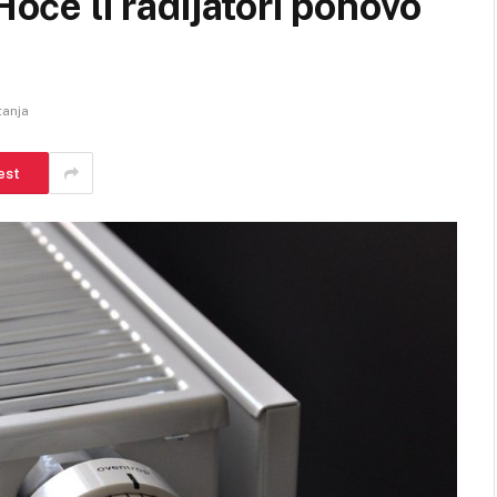
Hoće li radijatori ponovo
tanja
est