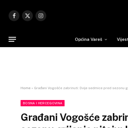
Facebook
X
Instagram
(Twitter)
Općina Vareš
Vijes
Home
»
Građani Vogošće zabrinuti: Dvije sedmice pred sezonu grij
BOSNA I HERCEGOVINA
Građani Vogošće zabrin