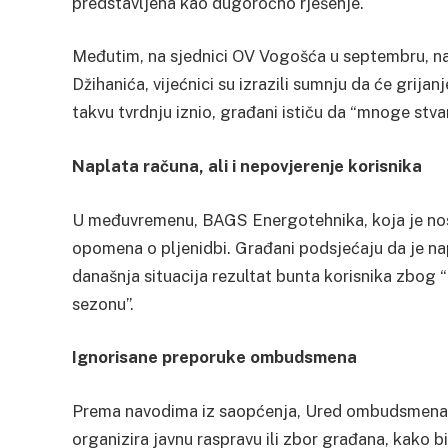
predstavljena kao dugoročno rješenje.
Međutim, na sjednici OV Vogošća u septembru, na
Džihanića, vijećnici su izrazili sumnju da će grijan
takvu tvrdnju iznio, građani ističu da “mnoge stva
Naplata računa, ali i nepovjerenje korisnika
U međuvremenu, BAGS Energotehnika, koja je nosil
opomena o pljenidbi. Građani podsjećaju da je nap
današnja situacija rezultat bunta korisnika zbog 
sezonu”.
Ignorisane preporuke ombudsmena
Prema navodima iz saopćenja, Ured ombudsmena za
organizira javnu raspravu ili zbor građana, kako b