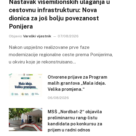
Nastavak višemilionskih ulaganja u
cestovnu infrastrukturu: Nova
dionica za još bolju povezanost
Ponijera
Objavio
Vareški vijestnik
07/08/2026
Nakon uspješno realizovane prve faze
modernizacije regionalne ceste prema Ponijerima,
u okviru koje je rekonstruisano…
Otvorene prijave za Program
malih grantova „Mala ideja.
Velika promjena.“
06/08/2026
MSŠ „Nordbat-2“ objavila
preliminarnu rang-listu
kandidata po konkursu za
prijem u radni odnos