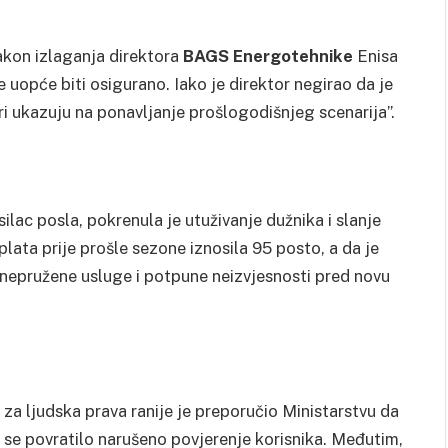
kon izlaganja direktora
BAGS Energotehnike
Enisa
je uopće biti osigurano. Iako je direktor negirao da je
ri ukazuju na ponavljanje prošlogodišnjeg scenarija”.
ac posla, pokrenula je utuživanje dužnika i slanje
lata prije prošle sezone iznosila 95 posto, a da je
“nepružene usluge i potpune neizvjesnosti pred novu
 ljudska prava ranije je preporučio Ministarstvu da
i se povratilo narušeno povjerenje korisnika. Međutim,