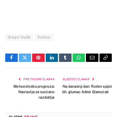
Gregor Dodik
Zlatibor
Facebook
Twitter
Pinterest
LinkedIn
Tumblr
WhatsApp
Email
Copy
Link
PRETHODNI ČLANAK
SLJEDEĆI ČLANAK
Meteorološka prognoza:
Na današnji dan: Rođen sjajni
Nastavlja se sunčano
bh. glumac Admir Glamočak
razdoblje