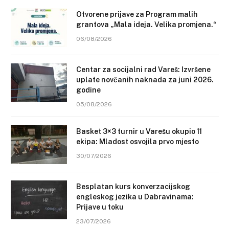
Otvorene prijave za Program malih
grantova „Mala ideja. Velika promjena.“
06/08/2026
Centar za socijalni rad Vareš: Izvršene
uplate novčanih naknada za juni 2026.
godine
05/08/2026
Basket 3×3 turnir u Varešu okupio 11
ekipa: Mladost osvojila prvo mjesto
30/07/2026
Besplatan kurs konverzacijskog
engleskog jezika u Dabravinama:
Prijave u toku
23/07/2026