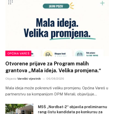
OPĆINA VAREŠ
Otvorene prijave za Program malih
grantova „Mala ideja. Velika promjena.“
Objavio
Vareški vijestnik
06/08/2026
Mala ideja može pokrenuti veliku promjenu. Općina Vareš u
partnerstvu sa kompanijom DPM Metali, objavljuje…
MSŠ „Nordbat-2“ objavila preliminarnu
rang-listu kandidata po konkursu za