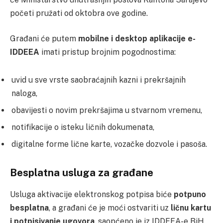
početi pružati od oktobra ove godine.
Građani će putem
mobilne i desktop aplikacije e-
IDDEEA
imati pristup brojnim pogodnostima:
uvid u sve vrste saobraćajnih kazni i prekršajnih
naloga,
obavijesti o novim prekršajima u stvarnom vremenu,
notifikacije o isteku ličnih dokumenata,
digitalne forme lične karte, vozačke dozvole i pasoša.
Besplatna usluga za građane
Usluga aktivacije elektronskog potpisa biće
potpuno
besplatna
, a građani će je moći ostvariti uz
ličnu kartu
i potpisivanje ugovora
, saopćeno je iz IDDEEA-e BiH.