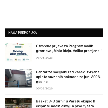
NAŠA PREPORUKA
Otvorene prijave za Program malih
grantova „Mala ideja. Velika promjena.“
06/08/2026
Centar za socijalni rad Vareš: Izvršene
uplate novčanih naknada za juni 2026.
godine
05/08/2026
Basket 3×3 turnir u Varešu okupio 11
ekipa: Mladost osvojila prvo mjesto