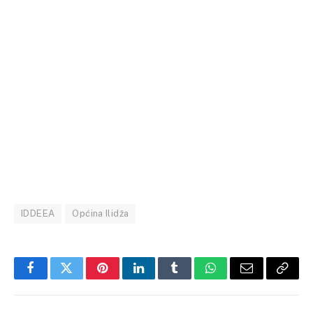
IDDEEA
Općina Ilidža
Facebook
Twitter
Pinterest
LinkedIn
Tumblr
WhatsApp
Email
Copy
Link