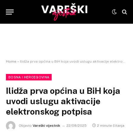
Home
»
Ilidža prva općina u BiH koja uvodi uslugu aktivacije elektronskog potpisa
BOSNA I HERCEGOVINA
Ilidža prva općina u BiH koja
uvodi uslugu aktivacije
elektronskog potpisa
Objavio
Vareški vijestnik
22/08/2025
2 minute čitanja