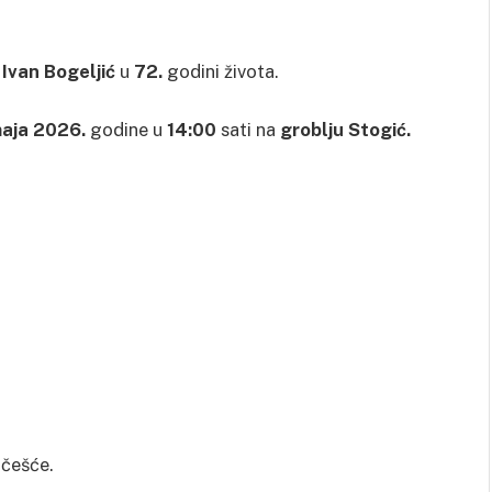
o
Ivan Bogeljić
u
72.
godini života.
maja 2026.
godine u
14:00
sati na
groblju Stogić.
učešće.