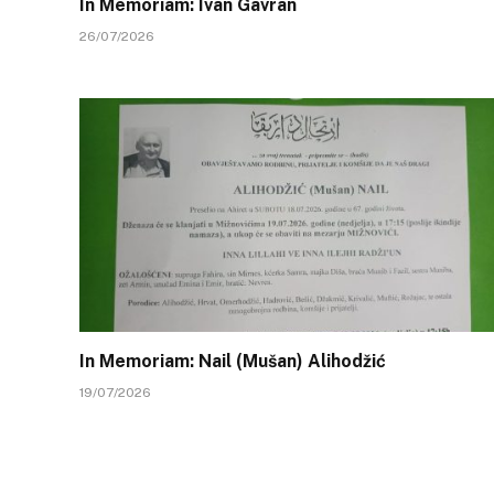
In Memoriam: Ivan Gavran
26/07/2026
In Memoriam: Nail (Mušan) Alihodžić
19/07/2026