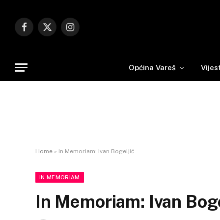
Facebook
X
Instagram
(Twitter)
Općina Vareš
Vijes
Home
»
In Memoriam: Ivan Bogeljić
IN MEMORIAM
In Memoriam: Ivan Boge