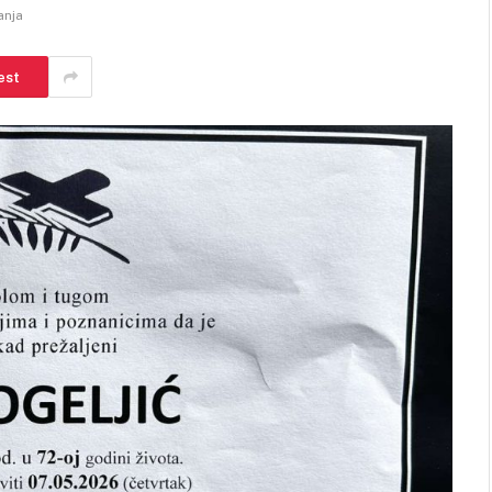
anja
est