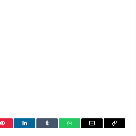
Pinterest
LinkedIn
Tumblr
WhatsApp
Email
Copy