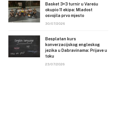
Basket 3×3 turnir u Varešu
okupio 11 ekipa: Mladost
osvojila prvo mjesto
30/07/2026
Besplatan kurs
konverzacijskog engleskog
jezika u Dabravinama: Prijave u
toku
23/07/2026