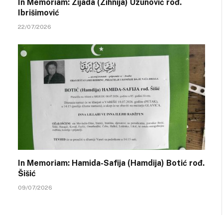
In Memoriam: Zijada (Zihnija) Uzunović rođ.
Ibrišimović
22/07/2026
In Memoriam: Hamida-Safija (Hamdija) Botić rođ.
Šišić
09/07/2026