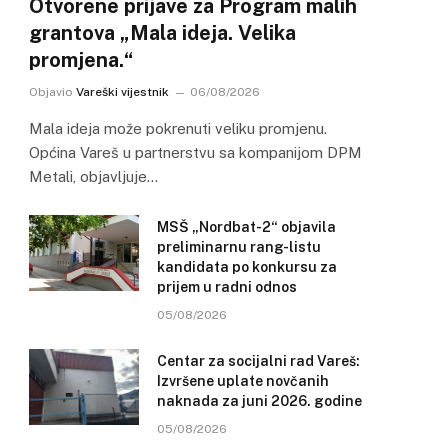
Otvorene prijave za Program malih
grantova „Mala ideja. Velika
promjena.“
Objavio
Vareški vijestnik
06/08/2026
Mala ideja može pokrenuti veliku promjenu.
Općina Vareš u partnerstvu sa kompanijom DPM
Metali, objavljuje…
MSŠ „Nordbat-2“ objavila
preliminarnu rang-listu
kandidata po konkursu za
prijem u radni odnos
05/08/2026
Centar za socijalni rad Vareš:
Izvršene uplate novčanih
naknada za juni 2026. godine
05/08/2026