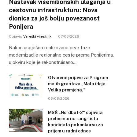
Nastavak višemilionskih ulaganja u
cestovnu infrastrukturu: Nova
dionica za još bolju povezanost
Ponijera
Objavio
Vareški vijestnik
07/08/2026
Nakon uspješno realizovane prve faze
modernizacije regionalne ceste prema Ponijerima,
u okviru koje je rekonstruisano…
Otvorene prijave za Program
malih grantova „Mala ideja.
Velika promjena.“
06/08/2026
MSŠ „Nordbat-2“ objavila
preliminarnu rang-listu
kandidata po konkursu za
prijem u radni odnos