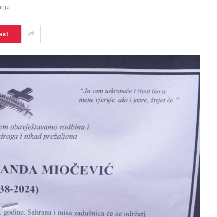
anja
est