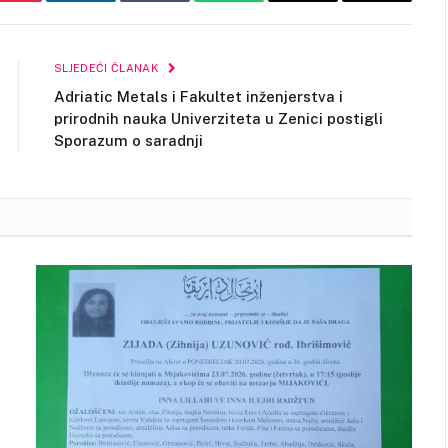
Pinterest
LinkedIn
Tumblr
WhatsApp
Email
Copy
Link
SLJEDEĆI ČLANAK
Adriatic Metals i Fakultet inženjerstva i
prirodnih nauka Univerziteta u Zenici postigli
Sporazum o saradnji