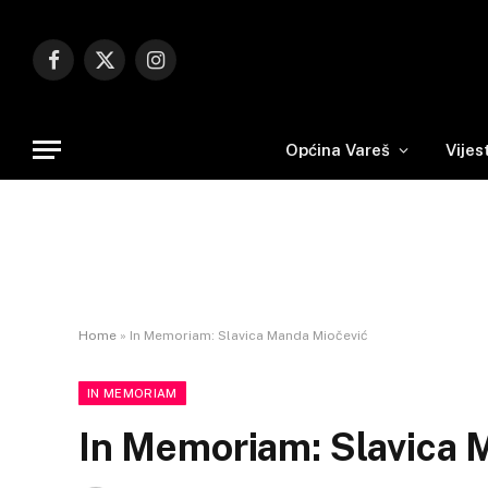
Facebook
X
Instagram
(Twitter)
Općina Vareš
Vijes
Home
»
In Memoriam: Slavica Manda Miočević
IN MEMORIAM
In Memoriam: Slavica 