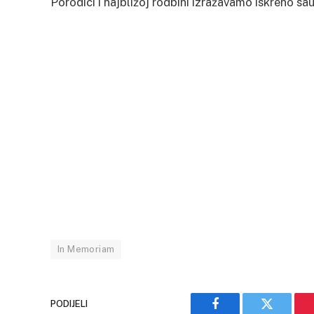
Porodici i najbližoj rodbini izražavamo iskreno sa
In Memoriam
PODIJELI