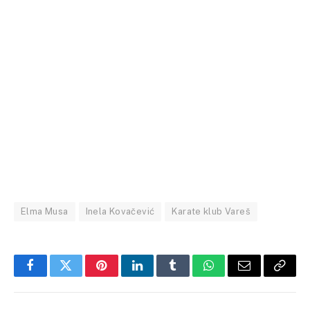
Elma Musa
Inela Kovačević
Karate klub Vareš
Facebook
Twitter
Pinterest
LinkedIn
Tumblr
WhatsApp
Email
Copy
Link