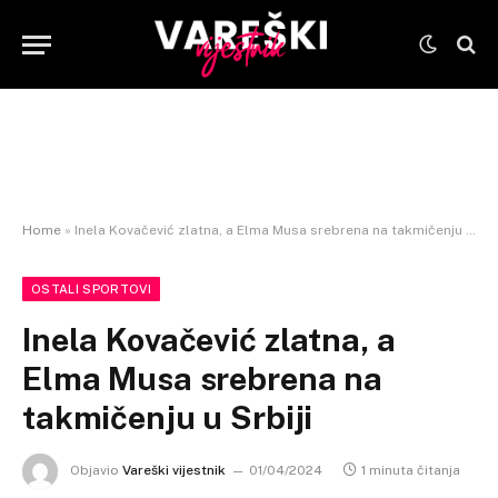
Home
»
Inela Kovačević zlatna, a Elma Musa srebrena na takmičenju u Srbiji
OSTALI SPORTOVI
Inela Kovačević zlatna, a
Elma Musa srebrena na
takmičenju u Srbiji
Objavio
Vareški vijestnik
01/04/2024
1 minuta čitanja