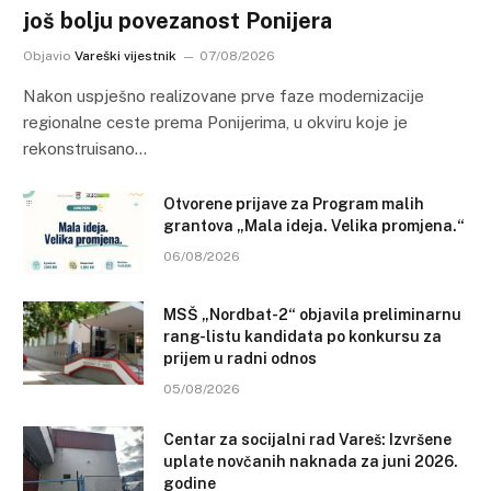
još bolju povezanost Ponijera
Objavio
Vareški vijestnik
07/08/2026
Nakon uspješno realizovane prve faze modernizacije
regionalne ceste prema Ponijerima, u okviru koje je
rekonstruisano…
Otvorene prijave za Program malih
grantova „Mala ideja. Velika promjena.“
06/08/2026
MSŠ „Nordbat-2“ objavila preliminarnu
rang-listu kandidata po konkursu za
prijem u radni odnos
05/08/2026
Centar za socijalni rad Vareš: Izvršene
uplate novčanih naknada za juni 2026.
godine