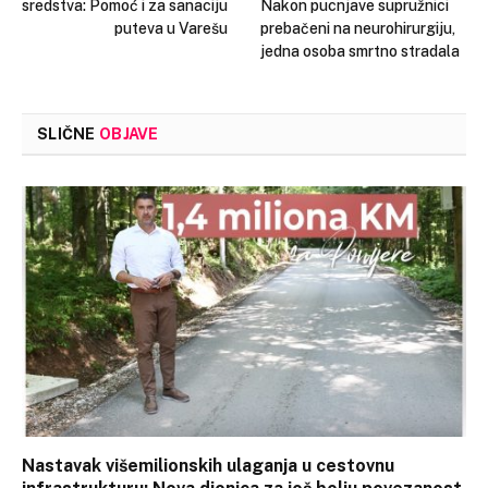
sredstva: Pomoć i za sanaciju
Nakon pucnjave supružnici
puteva u Varešu
prebačeni na neurohirurgiju,
jedna osoba smrtno stradala
SLIČNE
OBJAVE
Nastavak višemilionskih ulaganja u cestovnu