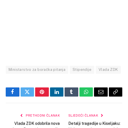
Ministarstvo za boračka pitanja
Stipendije
Vlada ZDK
Facebook
Twitter
Pinterest
LinkedIn
Tumblr
WhatsApp
Email
Copy
Link
PRETHODNI ČLANAK
SLJEDEĆI ČLANAK
Vlada ZDK odobrila nova
Detalji tragedije u Kiseljaku: