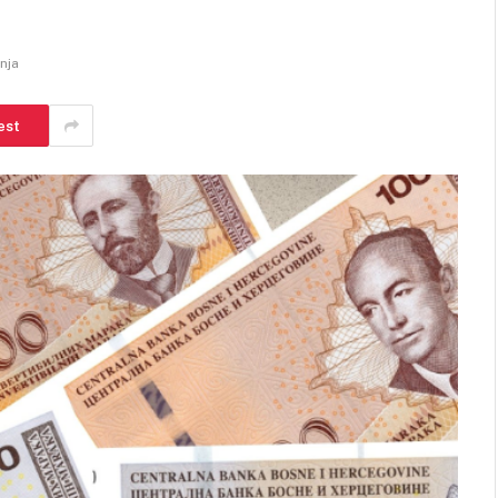
anja
est