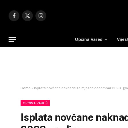
Facebook
X
Instagram
(Twitter)
Općina Vareš
Vijes
Home
»
Isplata novčane naknade za mjesec decembar 2023. go
OPĆINA VAREŠ
Isplata novčane nakna