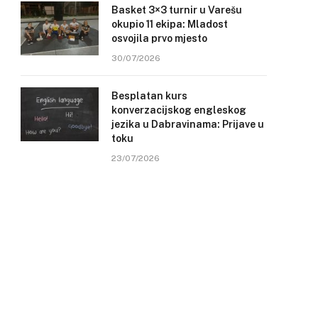
Basket 3×3 turnir u Varešu
okupio 11 ekipa: Mladost
osvojila prvo mjesto
30/07/2026
Besplatan kurs
konverzacijskog engleskog
jezika u Dabravinama: Prijave u
toku
23/07/2026