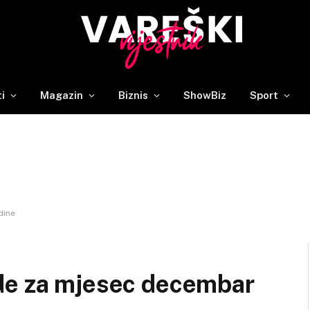
ti
Magazin
Biznis
ShowBiz
Sport
dine
de za mjesec decembar