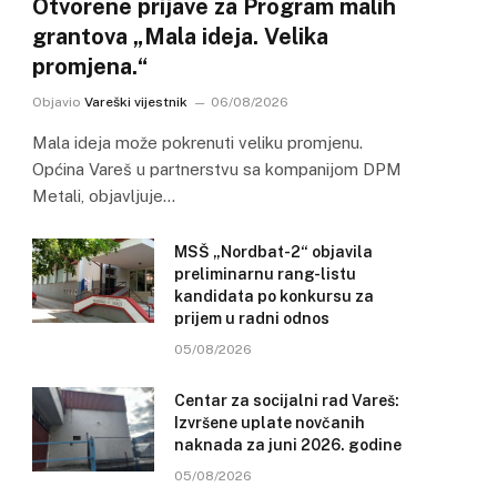
Otvorene prijave za Program malih
grantova „Mala ideja. Velika
promjena.“
Objavio
Vareški vijestnik
06/08/2026
Mala ideja može pokrenuti veliku promjenu.
Općina Vareš u partnerstvu sa kompanijom DPM
Metali, objavljuje…
MSŠ „Nordbat-2“ objavila
preliminarnu rang-listu
kandidata po konkursu za
prijem u radni odnos
05/08/2026
Centar za socijalni rad Vareš:
Izvršene uplate novčanih
naknada za juni 2026. godine
05/08/2026