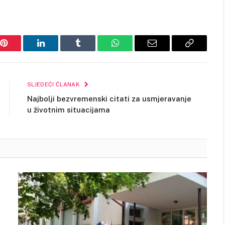
Pinterest
LinkedIn
Tumblr
WhatsApp
Email
Copy
Link
SLJEDEĆI ČLANAK
Najbolji bezvremenski citati za usmjeravanje
u životnim situacijama