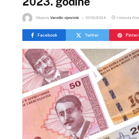
2023. godine
Objavio
Vareški vijestnik
01/02/2024
1 minuta čit
Facebook
Twitter
Pinter