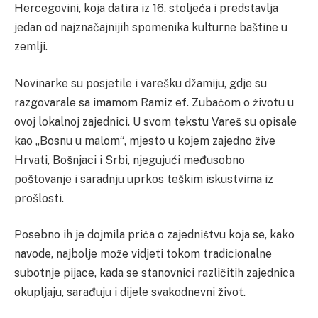
Hercegovini, koja datira iz 16. stoljeća i predstavlja
jedan od najznačajnijih spomenika kulturne baštine u
zemlji.
Novinarke su posjetile i varešku džamiju, gdje su
razgovarale sa imamom Ramiz ef. Zubačom o životu u
ovoj lokalnoj zajednici. U svom tekstu Vareš su opisale
kao „Bosnu u malom“, mjesto u kojem zajedno žive
Hrvati, Bošnjaci i Srbi, njegujući međusobno
poštovanje i saradnju uprkos teškim iskustvima iz
prošlosti.
Posebno ih je dojmila priča o zajedništvu koja se, kako
navode, najbolje može vidjeti tokom tradicionalne
subotnje pijace, kada se stanovnici različitih zajednica
okupljaju, sarađuju i dijele svakodnevni život.