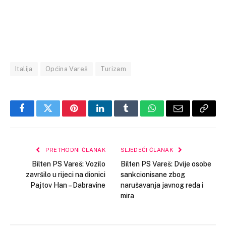
Italija
Općina Vareš
Turizam
Facebook
Twitter
Pinterest
LinkedIn
Tumblr
WhatsApp
Email
Copy
Link
PRETHODNI ČLANAK
SLJEDEĆI ČLANAK
Bilten PS Vareš: Vozilo
Bilten PS Vareš: Dvije osobe
završilo u rijeci na dionici
sankcionisane zbog
Pajtov Han – Dabravine
narušavanja javnog reda i
mira