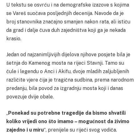
U tekstu se osvrću i na demografske izazove s kojima
se Vareš suočava posljednjih decenija. Navode da je
broj stanovnika značajno smanjen nakon rata, ali ističu
da grad i dalje čuva duh zajedništva koji ga je nekada
krasio.
Jedan od najzanimljivijih dijelova njihove posjete bila je
šetnja do Kamenog mosta na rijeci Stavnji. Tamo su
čule i legendu o Anci i Akifu, dvoje mladih zaljubljenih
različite vjere čija je tragična sudbina, prema narodnom
predanju, bila povod za izgradnju mosta koji i danas
povezuje dvije obale.
„
Ponekad su potrebne tragedije da bismo shvatili
koliko vrijedi ono što imamo – mogućnost da živimo
zajedno i u miru
“, prenijele su riječi svog vodiča.