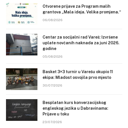
Otvorene prijave za Program malih
grantova „Mala ideja. Velika promjena.“
06/08/2026
Centar za socijalni rad Vareš: Izvršene
uplate novčanih naknada za juni 2026.
godine
05/08/2026
Basket 3×3 turnir u Varešu okupio 11
ekipa: Mladost osvojila prvo mjesto
30/07/2026
Besplatan kurs konverzacijskog
engleskog jezika u Dabravinama:
Prijave u toku
23/07/2026