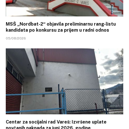
MSŠ „Nordbat-2“ objavila preliminarnu rang-listu
kandidata po konkursu za prijem u radni odnos
05/08/2026
Centar za socijalni rad Vareš: Izvršene uplate
novčanih naknada za juni 2026. godine