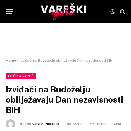
Home
»
Izviđači na Budoželju obilježavaju Dan nezavisnosti BiH
OPĆINA VAREŠ
Izviđači na Budoželju
obilježavaju Dan nezavisnosti
BiH
Objavio
Vareški vijestnik
01/03/2024
1 minuta čitanja