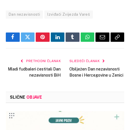
Dan nezavisnosti
Izviđači Zvijezda Vareš
Facebook
Twitter
Pinterest
LinkedIn
Tumblr
WhatsApp
Email
Copy
Link
PRETHODNI ČLANAK
SLJEDEĆI ČLANAK
Mladi fudbaleri čestitali Dan
Obilježen Dan nezavisnosti
nezavisnosti BiH
Bosne i Hercegovine u Zenici
SLIČNE
OBJAVE