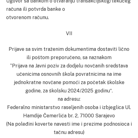
Ugovor sa bankom o otvaranju transakcijskog/tekućeg
računa ili potvrda banke o
otvorenom računu.
VII
Prijave sa svim traženim dokumentima dostaviti lično
ili poštom preporučeno, sa naznakom
‘’Prijava na Javni poziv za dodjelu novčanih sredstava
učenicima osnovnih škola povratnicima na ime
jednokratne novčane pomoći za početak školske
godine, za školsku 2024/2025 godinu“.
na adresu:
Federalno ministarstvo raseljenih osoba i izbjeglica Ul.
Hamdije Čemerlića br. 2, 71000 Sarajevo
(Na poleđini koverte navesti ime i prezime podnosioca i
tačnu adresu)