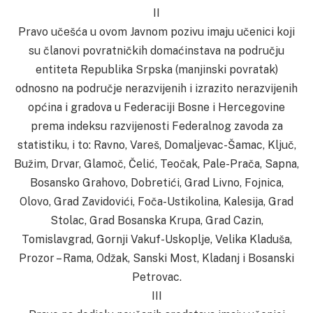
II
Pravo učešća u ovom Javnom pozivu imaju učenici koji
su članovi povratničkih domaćinstava na području
entiteta Republika Srpska (manjinski povratak)
odnosno na područje nerazvijenih i izrazito nerazvijenih
općina i gradova u Federaciji Bosne i Hercegovine
prema indeksu razvijenosti Federalnog zavoda za
statistiku, i to: Ravno, Vareš, Domaljevac-Šamac, Ključ,
Bužim, Drvar, Glamoč, Čelić, Teočak, Pale-Prača, Sapna,
Bosansko Grahovo, Dobretići, Grad Livno, Fojnica,
Olovo, Grad Zavidovići, Foča-Ustikolina, Kalesija, Grad
Stolac, Grad Bosanska Krupa, Grad Cazin,
Tomislavgrad, Gornji Vakuf-Uskoplje, Velika Kladuša,
Prozor – Rama, Odžak, Sanski Most, Kladanj i Bosanski
Petrovac.
III