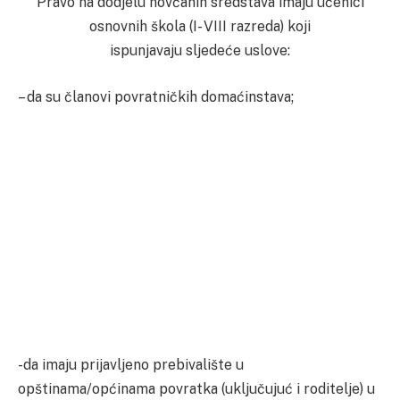
Pravo na dodjelu novčanih sredstava imaju učenici
osnovnih škola (I- VIII razreda) koji
ispunjavaju sljedeće uslove:
– da su članovi povratničkih domaćinstava;
-da imaju prijavljeno prebivalište u
opštinama/općinama povratka (uključujuć i roditelje) u