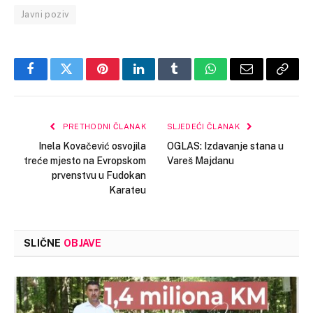
Javni poziv
Facebook
Twitter
Pinterest
LinkedIn
Tumblr
WhatsApp
Email
Copy
Link
PRETHODNI ČLANAK
SLJEDEĆI ČLANAK
Inela Kovačević osvojila
OGLAS: Izdavanje stana u
treće mjesto na Evropskom
Vareš Majdanu
prvenstvu u Fudokan
Karateu
SLIČNE
OBJAVE