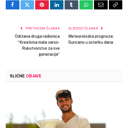
Facebook
Twitter
Pinterest
LinkedIn
Tumblr
WhatsApp
Email
Copy
Link
PRETHODNI ČLANAK
SLJEDEĆI ČLANAK
Održana druga radionica
Meteorološka prognoza:
“Kreativna mala varoš-
Sunčano u ostatku dana
Rukotvorstvo za sve
generacije”
SLIČNE
OBJAVE