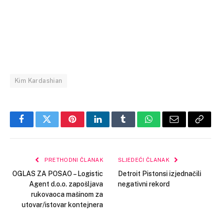
Kim Kardashian
Facebook
Twitter
Pinterest
LinkedIn
Tumblr
WhatsApp
Email
Copy
Link
PRETHODNI ČLANAK
SLJEDEĆI ČLANAK
OGLAS ZA POSAO – Logistic
Detroit Pistonsi izjednačili
Agent d.o.o. zapošljava
negativni rekord
rukovaoca mašinom za
utovar/istovar kontejnera