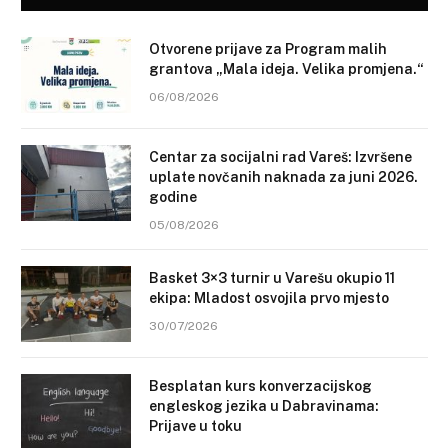
Otvorene prijave za Program malih
grantova „Mala ideja. Velika promjena.“
06/08/2026
Centar za socijalni rad Vareš: Izvršene
uplate novčanih naknada za juni 2026.
godine
05/08/2026
Basket 3×3 turnir u Varešu okupio 11
ekipa: Mladost osvojila prvo mjesto
30/07/2026
Besplatan kurs konverzacijskog
engleskog jezika u Dabravinama:
Prijave u toku