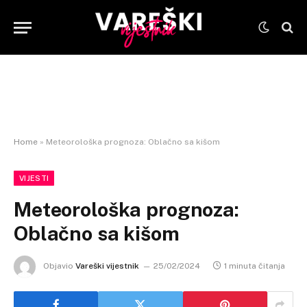
Home
»
Meteorološka prognoza: Oblačno sa kišom
VIJESTI
Meteorološka prognoza:
Oblačno sa kišom
Objavio
Vareški vijestnik
25/02/2024
1 minuta čitanja