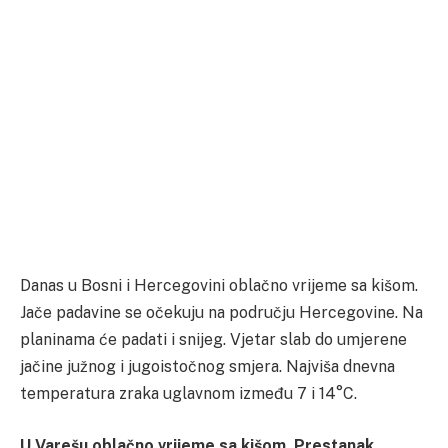
Danas u Bosni i Hercegovini oblačno vrijeme sa kišom.
Jače padavine se očekuju na području Hercegovine. Na
planinama će padati i snijeg. Vjetar slab do umjerene
jačine južnog i jugoistočnog smjera. Najviša dnevna
temperatura zraka uglavnom između 7 i 14°C.
U Varešu oblačno vrijeme sa kišom. Prestanak