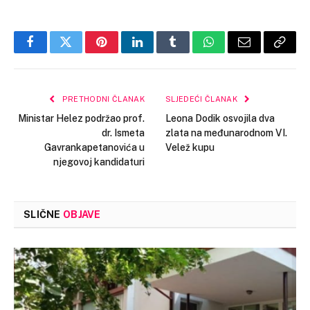
Facebook
Twitter
Pinterest
LinkedIn
Tumblr
WhatsApp
Email
Copy
Link
PRETHODNI ČLANAK
SLJEDEĆI ČLANAK
Ministar Helez podržao prof.
Leona Dodik osvojila dva
dr. Ismeta
zlata na međunarodnom VI.
Gavrankapetanovića u
Velež kupu
njegovoj kandidaturi
SLIČNE
OBJAVE