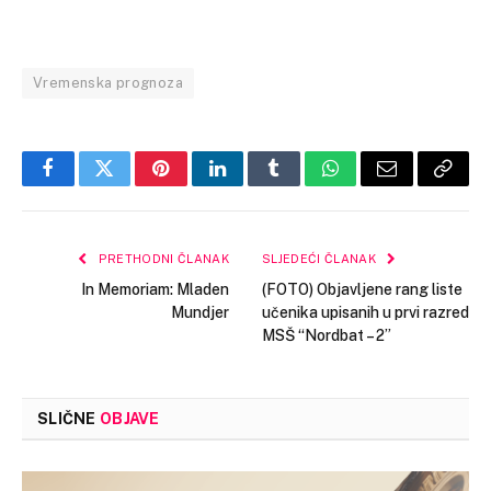
Vremenska prognoza
Facebook
Twitter
Pinterest
LinkedIn
Tumblr
WhatsApp
Email
Copy
Link
PRETHODNI ČLANAK
SLJEDEĆI ČLANAK
In Memoriam: Mladen
(FOTO) Objavljene rang liste
Mundjer
učenika upisanih u prvi razred
MSŠ “Nordbat – 2”
SLIČNE
OBJAVE