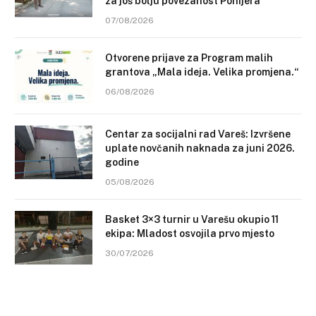
za još bolju povezanost Ponijera
07/08/2026
Otvorene prijave za Program malih
grantova „Mala ideja. Velika promjena.“
06/08/2026
Centar za socijalni rad Vareš: Izvršene
uplate novčanih naknada za juni 2026.
godine
05/08/2026
Basket 3×3 turnir u Varešu okupio 11
ekipa: Mladost osvojila prvo mjesto
30/07/2026