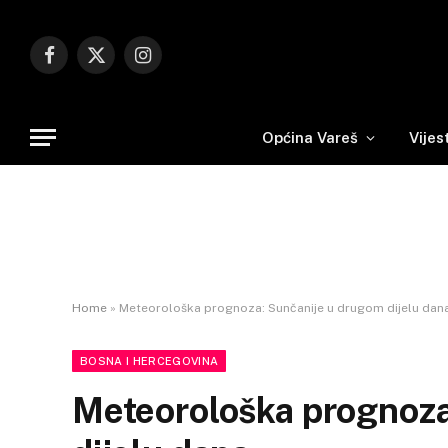
Facebook
X
Instagram
(Twitter)
Općina Vareš
Vijes
Home
»
Meteorološka prognoza: Sunčanije u drugom dijelu dan
BOSNA I HERCEGOVINA
Meteorološka prognoza