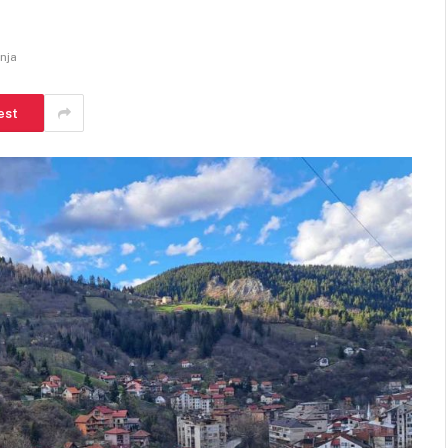
anja
est