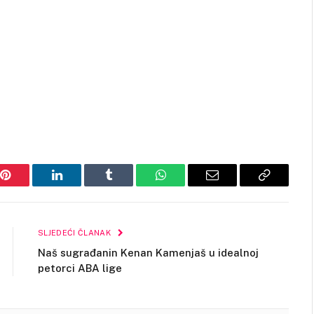
Pinterest
LinkedIn
Tumblr
WhatsApp
Email
Copy
Link
SLJEDEĆI ČLANAK
Naš sugrađanin Kenan Kamenjaš u idealnoj
petorci ABA lige