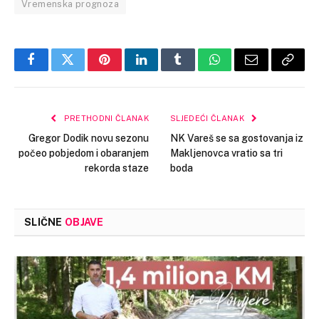
Vremenska prognoza
Facebook
Twitter
Pinterest
LinkedIn
Tumblr
WhatsApp
Email
Copy
Link
PRETHODNI ČLANAK
SLJEDEĆI ČLANAK
Gregor Dodik novu sezonu
NK Vareš se sa gostovanja iz
počeo pobjedom i obaranjem
Makljenovca vratio sa tri
rekorda staze
boda
SLIČNE
OBJAVE