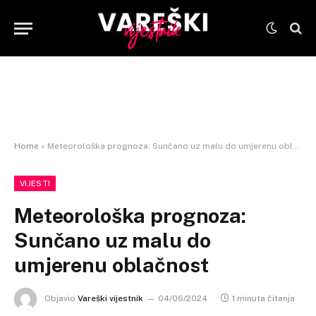
Home
»
Meteorološka prognoza: Sunčano uz malu do umjerenu oblačnost
VIJESTI
Meteorološka prognoza:
Sunčano uz malu do
umjerenu oblačnost
Objavio
Vareški vijestnik
04/06/2024
1 minuta čitanja