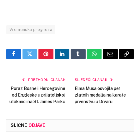
Vremenska prognoza
Facebook
Twitter
Pinterest
LinkedIn
Tumblr
WhatsApp
Email
Copy
Link
PRETHODNI ČLANAK
SLJEDEĆI ČLANAK
Poraz Bosne i Hercegovine
Elma Musa osvojila pet
od Engleske u prijateljskoj
zlatnih medalja na karate
utakmici na St. James Parku
prvenstvu u Drvaru
SLIČNE
OBJAVE