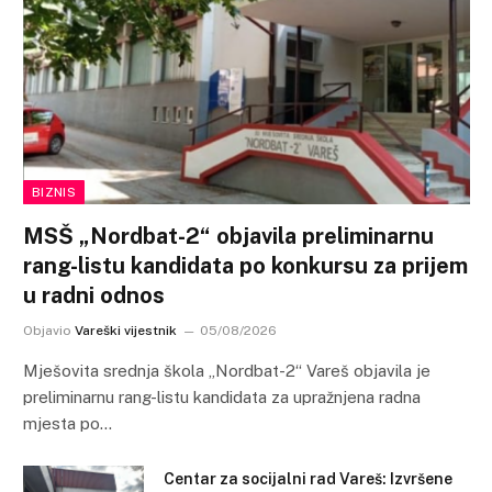
BIZNIS
MSŠ „Nordbat-2“ objavila preliminarnu
rang-listu kandidata po konkursu za prijem
u radni odnos
Objavio
Vareški vijestnik
05/08/2026
Mješovita srednja škola „Nordbat-2“ Vareš objavila je
preliminarnu rang-listu kandidata za upražnjena radna
mjesta po…
Centar za socijalni rad Vareš: Izvršene