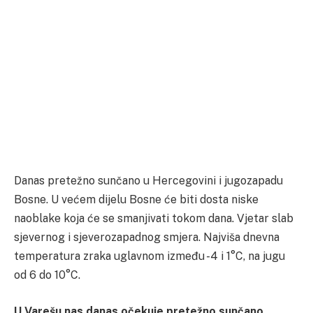
Danas pretežno sunčano u Hercegovini i jugozapadu
Bosne. U većem dijelu Bosne će biti dosta niske
naoblake koja će se smanjivati tokom dana. Vjetar slab
sjevernog i sjeverozapadnog smjera. Najviša dnevna
temperatura zraka uglavnom između -4 i 1°C, na jugu
od 6 do 10°C.
U Varešu nas danas očekuje pretežno sunčano