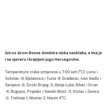
Jutros širom Bosne dominira niska naoblaka, a ima je
i na sjeveru i krajnjem jugu Hercegovine.
Temperature zraka izmjerene u 7:00 sati (°C): Livno i
Sokolac -9; Bjelašnica i Tuzla -8; Gradačac, Ivan Sedlo i
Sarajevo -6; Široki Brijeg -5; Banja Luka, Bihać i Drvar
-4; Bugojno, Prijedor i Sanski Most -3; Stolac i Zenica
-2; Trebinje 1; Mostar 2; Neum 4°C.