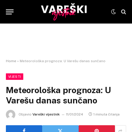
Home
»
Meteorološka prognoza: U Varešu danas sunčano
VIJESTI
Meteorološka prognoza: U
Varešu danas sunčano
Objavio
Vareški vijestnik
11/01/2024
1 minuta čitanja